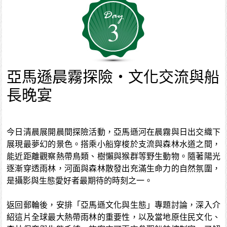
3
亞馬遜晨霧探險・文化交流與船
長晚宴
今日清晨展開晨間探險活動，亞馬遜河在晨霧與日出交織下
展現最夢幻的景色。搭乘小船穿梭於支流與森林水道之間，
能近距離觀察熱帶鳥類、樹懶與猴群等野生動物。隨著陽光
逐漸穿透雨林，河面與森林散發出充滿生命力的自然氛圍，
是攝影與生態愛好者最期待的時刻之一。
返回郵輪後，安排「亞馬遜文化與生態」專題討論，深入介
紹這片全球最大熱帶雨林的重要性，以及當地原住民文化、