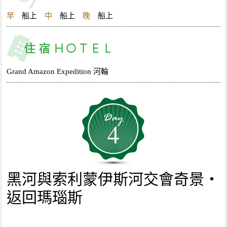
早
船上
中
船上
晚
船上
Grand Amazon Expedition 河輪
4
黑河與索利蒙伊斯河交會奇景・
返回瑪瑙斯