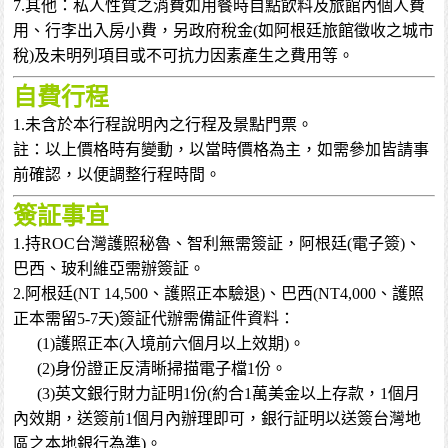
7.其他：私人性質之消費如用餐時自點飲料及旅館內個人費
用、行李出入房小費，另政府稅金(如阿根廷旅館徵收之城市
稅)及未明列項目或不可抗力因素產生之費用等。
自費行程
1.未含於本行程說明內之行程及景點門票。
註：以上價格時有變動，以當時價格為主，如需參加皆請事
前確認，以便調整行程時間。
簽証事宜
1.持ROC台灣護照秘魯、智利無需簽証，阿根廷(電子簽)、
巴西、玻利維亞需辦簽証。
2.阿根廷(NT 14,500、護照正本驗退)、巴西(NT4,000、護照
正本需留5-7天)簽証代辦需備証件資料：
(1)護照正本(入境前六個月以上效期)。
(2)身份證正反清晰掃描電子檔1份。
(3)英文銀行財力証明1份(約合1萬美金以上存款，1個月
內效期，送簽前1個月內辦理即可，銀行証明以送簽台灣地
區之本地銀行為準)。