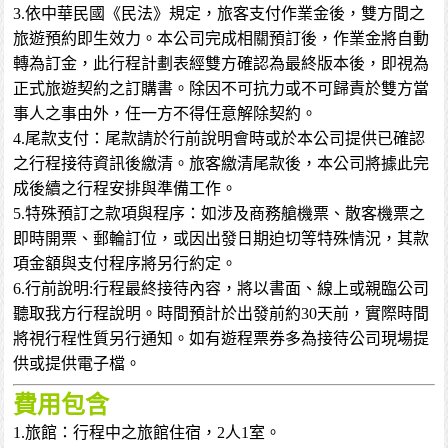
3.依中華民國《民法》規定，旅客支付作業金後，雙方間之
旅遊預約即生效力。本公司完成相關預訂後，作業金將自動
轉為訂金，此行程計劃表經雙方確認為最終版本後，即視為
正式旅遊契約之訂購書。除因不可抗力或不可歸責於雙方當
事人之事由外，任一方不得任意解除契約。
4.尾款支付：尾款請於行前說明會時或於本公司提供已確認
之行程接待資訊後繳清。旅客繳清尾款後，本公司將據此完
成後續之行程安排與準備工作。
5.特殊預訂之款項與程序：如涉及商務艙機票、散客機票之
即時開票、郵輪訂位，或因出發日期迫切等特殊情況，其款
項金額與支付程序將另行約定。
6.行前說明:行程最終接待內容，將以書面、線上或親臨公司
聽取我方行程說明。時間預計於出發前約30天前，實際時間
將視行程性質另行通知。如有遊程票券多為接待公司現場提
供或提供電子檔。
費用包含
1.旅館：行程中之旅館住宿，2人1室。