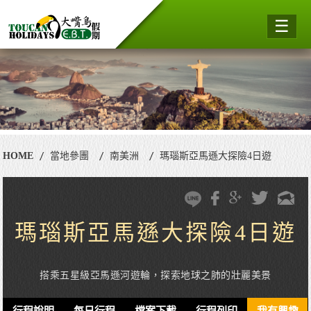
☰
HOME
當地參團
南美洲
瑪瑙斯亞馬遜大探險4日遊
瑪瑙斯亞馬遜大探險4日遊
搭乘五星級亞馬遜河遊輪，探索地球之肺的壯麗美景
行程說明
每日行程
檔案下載
行程列印
我有興趣