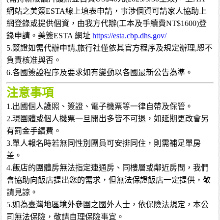
網站之美簽ESTA線上填表申請，事涉個資可請家人協助上
網登錄或提供個資，由我方代辦(工本及手續費NT$1600)登
錄申請。美簽ESTA 網址
https://esta.cbp.dhs.gov/
5.簽證如需代辦申請,旅行社僅依其官方程序及規定辦理,恕不
負責核准與否。
6.各國簽證程序及要求如有變動以各國最新公告為準。
注意事項
1.出國個人護照、簽證、電子機票等一律自帶及保管。
2.現團體或個人機票一旦開出多皆不可退，如延期更改會另
有罰金手續費。
3.單人報名時若無同性別團員可安排同住，則需補足單房
差。
4.飯店的團體房無法指定連通房、同樓層或鄰近房間，我們
會協助向飯店提出您的需求，但無法保證飯店一定提供，敬
請見諒。
5.如為臺灣地區境外參團之國外人士，依保險法規定，本公
司無法保險，敬請自理保險事宜。