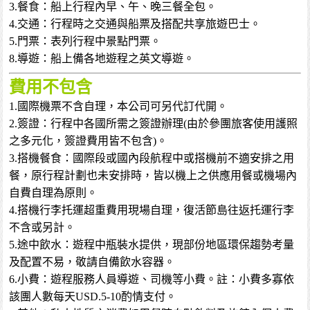
3.餐食：船上行程內早、午、晚三餐全包。
4.交通：行程時之交通與船票及搭配共享旅遊巴士。
5.門票：表列行程中景點門票。
8.導遊：船上備各地遊程之英文導遊。
費用不包含
1.國際機票不含自理，本公司可另代訂代開。
2.簽證：行程中各國所需之簽證辦理(由於參團旅客使用護照
之多元化，簽證費用皆不包含)。
3.搭機餐食：國際段或國內段航程中或搭機前不適安排之用
餐，原行程計劃也未安排時，皆以機上之供應用餐或機場內
自費自理為原則。
4.搭機行李托運超重費用現場自理，復活節島往返托運行李
不含或另計。
5.途中飲水：遊程中瓶裝水提供，現部份地區環保趨勢考量
及配置不易，敬請自備飲水容器。
6.小費：遊程服務人員導遊、司機等小費。註：小費多寡依
該團人數每天USD.5-10酌情支付。