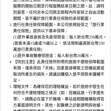
服務的開始日期至行程服務結束日期之間。註：請特
別留意，任何非本公司既定遊程內所安排之自由活動
期間，皆不屬於旅行業責任保險的承保範圍。
旅行社責任險保障範圍，本公司依規投保之「旅行業
責任保險」提供以下基本保障：
(1)意外事故身故及失能保險金：每人新台幣250萬元。
(旅客未滿15歲或70歲以上， 依法限制最高新台幣250
萬旅行業責任險)
(2)意外事故醫療保險金：每人新台幣20萬元。
【特別注意】此責任險所附帶的旅遊不便險保障範圍
有限，僅承保因「天候」因素直接導致之班機延遲或
取消所產生的損失。建議加購個人旅平保險來彌補不
足。
理賠文件：為確保您的理賠權益，若於旅途中發生任
何符合不便險理賠之情況（如：班機延誤、行李遺失
等），請務必在當下於機場、車站或相關機構取得官
方書面證明文件，其他，如醫療之診斷證明與收據。