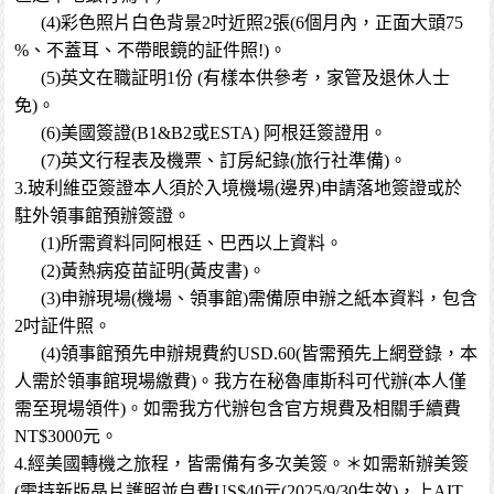
(4)彩色照片白色背景2吋近照2張(6個月內，正面大頭75
%、不蓋耳、不帶眼鏡的証件照!)。
(5)英文在職証明1份 (有樣本供參考，家管及退休人士
免)。
(6)美國簽證(B1&B2或ESTA) 阿根廷簽證用。
(7)英文行程表及機票、訂房紀錄(旅行社準備)。
3.玻利維亞簽證本人須於入境機場(邊界)申請落地簽證或於
駐外領事館預辦簽證。
(1)所需資料同阿根廷、巴西以上資料。
(2)黃熱病疫苗証明(黃皮書)。
(3)申辦現場(機場、領事館)需備原申辦之紙本資料，包含
2吋証件照。
(4)領事館預先申辦規費約USD.60(皆需預先上網登錄，本
人需於領事館現場繳費)。我方在秘魯庫斯科可代辦(本人僅
需至現場領件)。如需我方代辦包含官方規費及相關手續費
NT$3000元。
4.經美國轉機之旅程，皆需備有多次美簽。＊如需新辦美簽
(需持新版晶片護照並自費US$40元(2025/9/30生效)，上AIT