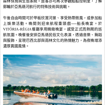
森林保育與生態系統。旅客亦可再次參觀船舶控制室，了解
郵輪於亞馬遜河航行的特殊技術與挑戰。
午後自由時間可於甲板欣賞河景、享受熱帶微風，或參加船
上娛樂活動。晚間則迎來航程重頭戲──船長晚宴。於
VITÓRIA-RÈGIA餐廳享用精緻晚宴，感受正式而熱鬧的巡
航氛圍。晚餐後安排亞馬遜民俗文化表演，透過音樂、舞蹈
與服飾，呈現巴西北部與雨林文化的熱情魅力，為夜晚增添
濃厚異國風情。