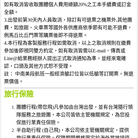
如有取消皆收取團體個人費用總額20%之工本手續費或訂金
全額。
3.出發前第30天內人員取消，除訂有可退票之機票外,其他團
費，如旅館、火車票等國外各供應商依季節有可能不退費，
例馬丘比丘門票等購票後即不得退票。
4.本行程為客製服務行程如需取消，以上之取消規則在繳費
參加後即視同雙方約定，如有取消皆需以E-mail、傳真或
Line@給業務經辦人提出正式取消通知為準，並經來電確
認，口頭及其他方式恕不受理。
註： 中南美段航班一般經濟艙訂位皆以低艙等訂開票，無退
票價值。
旅行保險
團體行程(帶您飛)凡參加由台灣出發，並有台灣隨行領
隊服務之旅遊團，本公司皆依主管機關規定，為您投
保旅行業責任保險。
半自助行程 (自己飛)，本公司依主管機關規定，提供
旅行業責任保險。保障期間嚴格限定於海外當地接待