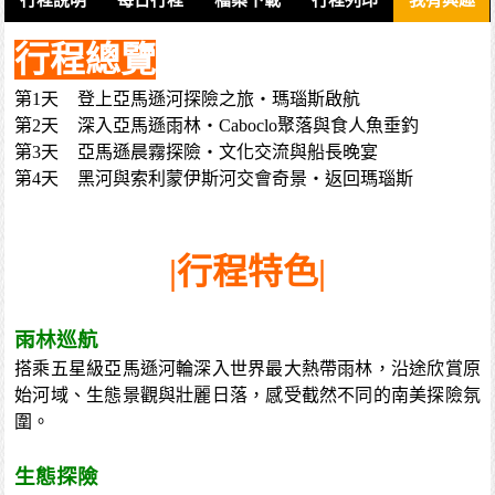
行程總覽
第1天
登上亞馬遜河探險之旅・瑪瑙斯啟航
第2天
深入亞馬遜雨林・Caboclo聚落與食人魚垂釣
第3天
亞馬遜晨霧探險・文化交流與船長晚宴
第4天
黑河與索利蒙伊斯河交會奇景・返回瑪瑙斯
|行程特色|
雨林巡航
搭乘五星級亞馬遜河輪深入世界最大熱帶雨林，沿途欣賞原
始河域、生態景觀與壯麗日落，感受截然不同的南美探險氛
圍。
生態探險