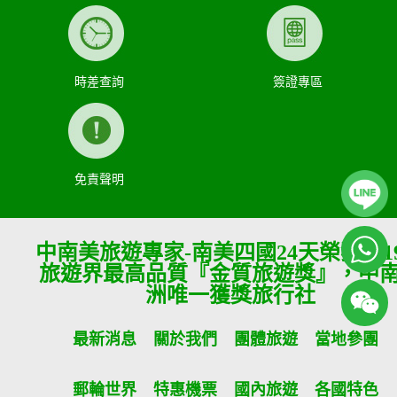
時差查詢
簽證專區
免責聲明
中南美旅遊專家-南美四國24天榮獲201
旅遊界最高品質『金質旅遊獎』，中
洲唯一獲獎旅行社
最新消息
關於我們
團體旅遊
當地參團
郵輪世界
特惠機票
國內旅遊
各國特色