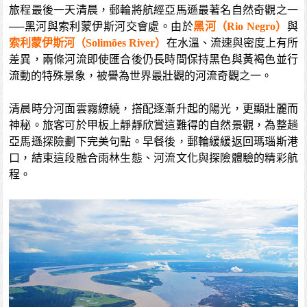
旅程最後一天清晨，郵輪將航經亞馬遜最著名自然奇觀之一
──黑河與索利蒙伊斯河交會處。由於
黑河（Rio Negro）
與
索利蒙伊斯河（Solimões River）
在水溫、流速與密度上有所
差異，兩條河流即使匯合後仍長時間保持黑色與黃褐色並行
流動的特殊景象，被譽為世界最壯觀的河流奇觀之一。
清晨時分河面雲霧繚繞，搭配逐漸升起的陽光，更顯壯麗而
神秘。旅客可於甲板上靜靜欣賞這難得的自然景觀，為整趟
亞馬遜探險劃下完美句點。早餐後，郵輪緩緩返回瑪瑙斯港
口，結束這段融合雨林生態、河流文化與探險體驗的精彩航
程。