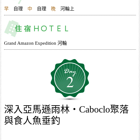
早
自理
中
自理
晚
河輪上
Grand Amazon Expedition 河輪
2
深入亞馬遜雨林・Caboclo聚落
與食人魚垂釣