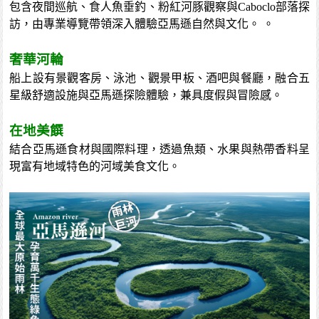
包含夜間巡航、食人魚垂釣、粉紅河豚觀察與Caboclo部落探
訪，由專業導覽帶領深入體驗亞馬遜自然與文化。 。
奢華河輪
船上設有景觀客房、泳池、觀景甲板、酒吧與餐廳，融合五
星級舒適設施與亞馬遜探險體驗，兼具度假與冒險感。
在地美饌
結合亞馬遜食材與國際料理，透過魚類、水果與熱帶香料呈
現富有地域特色的河域美食文化。