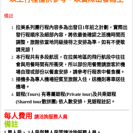
備註
拉美系列團行程內容多為出發日1年前之計劃，實際出
發行程順序及細部內容，將依最後確認之班機時間而
調整，旅館依當地同級接待之安排為準，如有不便敬
請見諒！
本行程共有多段航班，在拉美地區的飛行航段中往往
會與用餐時間有所衝突，所以部份用餐需請旅客於機
場自理戓部份以餐盒安排，請參考行程表中餐食欄。
接機多為專人機場迎賓至旅館入住，送機則專車送往
機場。
遊程(Tours) 有專屬遊程(Private tour)及共乘遊程
(Shared tour散拼團) 依人數安排，見遊程註記。
每人費用
請洽詢服務人員
備註
1.單人房、 3人房與雙人房等請洽詢服務人員。