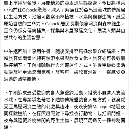
船上享用早餐後，展開精彩的亞馬遜生態探索。今日將搭乘
小船前往Caboclo聚落，深入了解居住於亞馬遜流域的傳統居
民生活方式。沿途可觀察雨林植被、水鳥與猴群生態，感受
原始自然的生命力。Caboclo居民長期依靠河流與森林維生，
至今仍保有傳統捕魚、採集與木屋聚落文化，展現人類與自
然共存的生活智慧。
中午返回船上享用午餐，隨後安排亞馬遜水果介紹講座，帶
領旅客認識當地特有熱帶水果與飲食文化。旅客亦可參觀船
舶控制室，了解郵輪航行與河道運作方式。午後甲板娛樂活
動讓旅程更添悠閒氣氛，旅客可一邊欣賞河景、一邊感受亞
馬遜的熱帶風情。
下午則迎來最受歡迎的食人魚垂釣活動。搭乘小艇進入支流
水域，在專業導遊帶領下體驗傳統垂釣食人魚方式，親身感
受亞馬遜河流生態的刺激與趣味。夜晚安排Manaquiri地區夜
間探險巡航，在探照燈照射下尋找夜行動物，包括凱門鱷、
夜鳥與隱藏於樹林間的野生生物，展現亞馬遜另一種神秘面
貌。