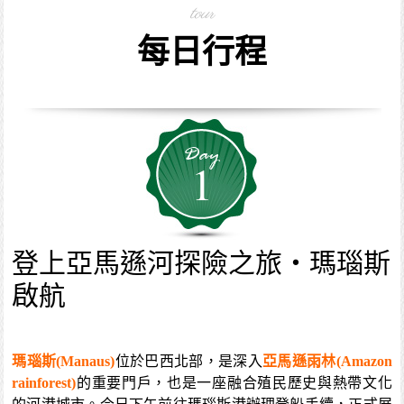
tour
每日行程
1
登上亞馬遜河探險之旅・瑪瑙斯
啟航
瑪瑙斯(Manaus)
位於巴西北部，是深入
亞馬遜雨林(Amazon
rainforest)
的重要門戶，也是一座融合殖民歷史與熱帶文化