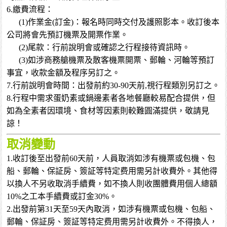
6.繳費流程：
(1)作業金(訂金)：報名時同時交付及護照影本。收訂後本
公司將會先預訂機票及開票作業。
(2)尾款：行前說明會或確認之行程接待資訊時。
(3)如涉商務艙機票及散客機票開票、郵輪、河輪等預訂
事宜，收款金額及程序另訂之。
7.行前說明會時間：出發前約30-90天前,視行程類別另訂之。
8.行程中需求蛋奶素或鍋邊素者各地餐廳較易配合提供，但
如為全素者因環境、食材等因素則較難圓滿提供，敬請見
諒！
取消變動
1.收訂後至出發前60天前，人員取消如涉有機票或包機、包
船、郵輪、保証房、簽証等特定费用需另計收費外。其他得
以換人不另收取消手續費，如不換人則收團體費用個人總額
10%之工本手續費或訂金30%。
2.出發前第31天至59天內取消，如涉有機票或包機、包船、
郵輪、保証房、簽証等特定费用需另計收費外。不得換人，