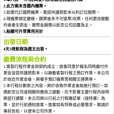
2.此方案未含國內機票。
3.如需代訂國際機票，需提供護照影本以利訂位開票。
4.現機票規定嚴格，開票後多不可退票/改票，任何更改變動
均會產生罰金，實際金額需以航空公司回覆為主。
5.船艙可升等費用另計
出發日期
4天3夜航程為
週五
出發。
繳費流程與合約
1.客製行程作業金與契約成立：旅客同意於報名同時繳付作
業金並提供護照影本，以啟動客製行程之預訂作業。本公司
於收訖作業金後，將著手預訂機票等相關交通票券。
2.本行程計劃表之內容，將於收取作業金後始進行預訂。如
遇航空公司或相關供應商之變動，在不影響主要行程內容時
將逕行調整，本公司將以行前之行程確認單（接待書）為
準，並於行前通知旅客。旅客如有特殊或必要需求，敬請於
事前告知，以便本公司作業。