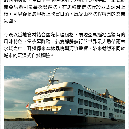
的河港城市。今日下午前往瑪瑙斯港辦理登船手續，正式展
開亞馬遜河豪華探險巡航。在遊輪開始航行於亞馬遜河上
時，可以從頂層甲板上欣賞日落，感受雨林航程特有的悠閒
氛圍。
今晚以當地食材結合國際料理風格，展現亞馬遜地區獨有的
風味特色。當夜幕降臨，船隻靜靜航行於世界最大熱帶雨林
水域之中，耳邊傳來森林蟲鳴與河流聲響，帶來截然不同於
城市的沉浸式自然體驗。