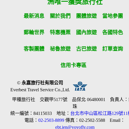
洲唯一獲獎旅行社
最新消息
關於我們
團體旅遊
當地參團
郵輪世界
特惠機票
國內旅遊
各國特色
客製團體
祕魯旅遊
古巴旅遊
訂單查詢
信用卡專區
©
永嘉旅行社有限公司
Everbest Travel Service Co.,Ltd.
甲種旅行社 交觀甲5177號 品保北 06480001 負責人
珠
統一編號：84115033 地址：
台北市中山區松江路129號11
電話：
02-2503-8899
傳真：02-2502-5588 Email：
ebt.jen@yoyofly.com