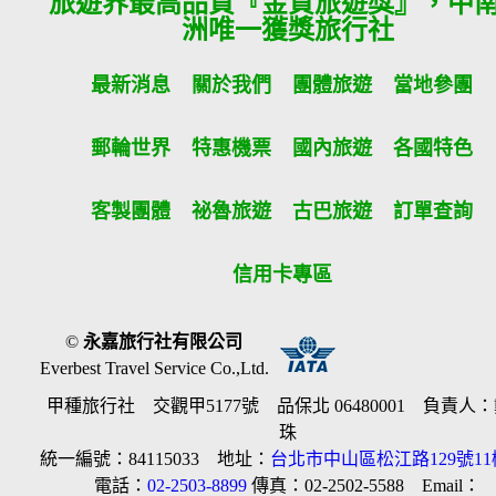
旅遊界最高品質『金質旅遊獎』，中
洲唯一獲獎旅行社
最新消息
關於我們
團體旅遊
當地參團
郵輪世界
特惠機票
國內旅遊
各國特色
客製團體
祕魯旅遊
古巴旅遊
訂單查詢
信用卡專區
©
永嘉旅行社有限公司
Everbest Travel Service Co.,Ltd.
甲種旅行社 交觀甲5177號 品保北 06480001 負責人
珠
統一編號：84115033 地址：
台北市中山區松江路129號11
電話：
02-2503-8899
傳真：02-2502-5588 Email：