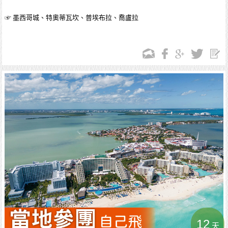
☞ 墨西哥城、特奧蒂瓦坎、普埃布拉、喬盧拉
12
天