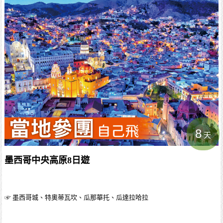
8
天
墨西哥中央高原8日遊
☞ 墨西哥城、特奧蒂瓦坎、瓜那華托、瓜達拉哈拉