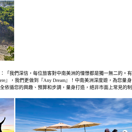
義 總經理表示：「我們深信，每位旅客對中南美洲的憧憬都是獨一無二
y Where』，我們更做到『Any Dream』！中南美洲深度遊
全依循您的興趣、預算和步調，量身打造，絕非市面上常見的制