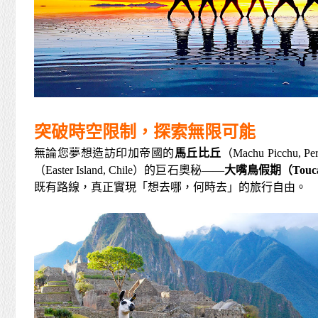
突破時空限制，探索無限可能
無論您夢想造訪印加帝國的
馬丘比丘
（Machu Picchu,
（Easter Island, Chile）的巨石奧秘——
大嘴鳥假期（Toucan
既有路線，真正實現「想去哪，何時去」的旅行自由。