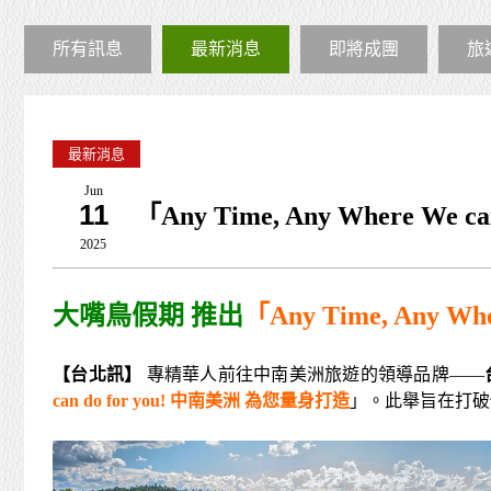
所有訊息
最新消息
即將成團
旅
最新消息
Jun
11
「Any Time, Any Where W
2025
大嘴鳥假期 推出
「
Any Time, Any Whe
【台北訊】
專精華人前往中南美洲旅遊的領導品牌——
can do for you!
中南美洲 為您量身打造
」。此舉旨在打破