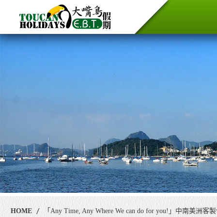
HOME
「Any Time, Any Where We can do for you!」中南美洲