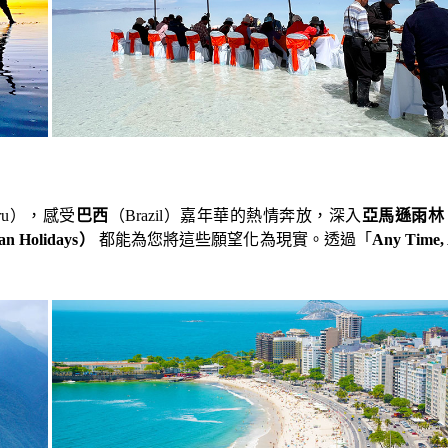
 Peru），感受
巴西
（Brazil）嘉年華的熱情奔放，深入
亞馬遜雨林
 Holidays）
都能為您將這些願望化為現實。透過「
Any Time,