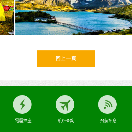
回上一頁
電壓插座
航班查詢
飛航訊息