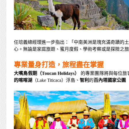
任培義總經理進一步指出：「中南美洲是塊充滿奇蹟的土
心。無論是家庭旅遊、蜜月度假、學術考察或是探險之旅
專業量身打造，旅程盡在掌握
大嘴鳥假期（Toucan Holidays）
的專業團隊將與每位旅
的喀喀湖
（Lake Titicaca）浮島、
智利
的
百內塔國家公園