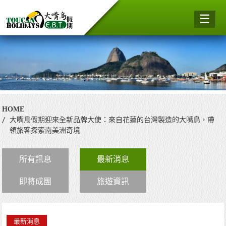
☰
HOME
大嘴鳥假期迎來全新品牌大使：來自花蓮的台灣製造的大嘴鳥，帶
領旅客探索南美洲奇境
所有訊息
最新消息
即將成團
旅遊資訊
最新消息