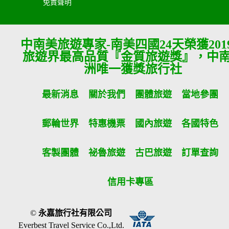
免責聲明
中南美旅遊專家-南美四國24天榮獲201
旅遊界最高品質『金質旅遊獎』，中
洲唯一獲獎旅行社
最新消息
關於我們
團體旅遊
當地參團
郵輪世界
特惠機票
國內旅遊
各國特色
客製團體
祕魯旅遊
古巴旅遊
訂單查詢
信用卡專區
©
永嘉旅行社有限公司
Everbest Travel Service Co.,Ltd.