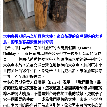
大嘴鳥假期迎來全新品牌大使：來自花蓮的台灣製造的大嘴
鳥，帶領旅客探索南美洲奇境
【台北訊】專營中南美洲旅遊的
大嘴鳥假期（Toucan
Holidays）
，近日宣布品牌辦公室迎來一位極具意義的新成
員——一尊由花蓮秀林鄉太魯閣族原住民木雕師親手創作的
大嘴鳥木雕。這隻充滿台灣在地精神的大嘴鳥，將與原本來
自南美洲的夥伴相伴，象徵著「由台灣出發，帶領旅客探索
世界」的全新旅遊理念。
大嘴鳥假期負責人
任培義（Barry）表示：「我們相信，最
好的旅程是從家鄉出發。這次邀請太魯閣族老師傅以細膩的
樟木雕刻大嘴鳥，不僅是對台灣在地工藝的致敬，更賦予了
它一個重要的使命——成為我們品牌的大使
。未來，它將與
來自南美洲的夥伴共同為旅客引路，象徵著由台灣大嘴鳥帶