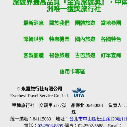
旅遊界最高品質『金質旅遊獎』，中
洲唯一獲獎旅行社
最新消息
關於我們
團體旅遊
當地參團
郵輪世界
特惠機票
國內旅遊
各國特色
客製團體
祕魯旅遊
古巴旅遊
訂單查詢
信用卡專區
©
永嘉旅行社有限公司
Everbest Travel Service Co.,Ltd.
甲種旅行社 交觀甲5177號 品保北 06480001 負責人
珠
統一編號：84115033 地址：
台北市中山區松江路129號11
電話：
02-2503-8899
傳真：02-2502-5588 Email：