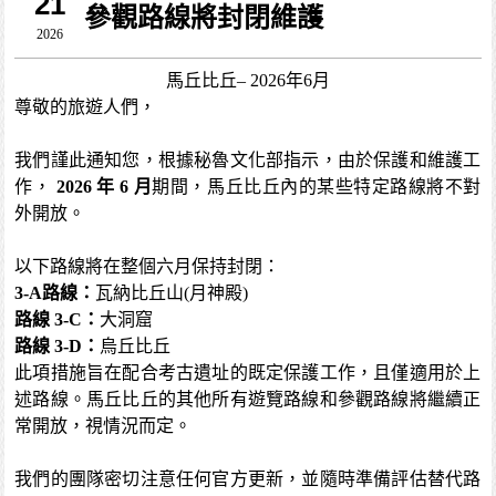
21
參觀路線將封閉維護
2026
馬丘比丘– 2026年6月
尊敬的旅遊人們，
我們謹此通知您，根據秘魯文化部指示，由於保護和維護工
作，
2026 年 6 月
期間，馬丘比丘內的某些特定路線將不對
外開放。
以下路線將在整個六月保持封閉：
3-A路線：
瓦納比丘山(月神殿)
路線 3-C：
大洞窟
路線 3-D：
烏丘比丘
此項措施旨在配合考古遺址的既定保護工作，且僅適用於上
述路線。馬丘比丘的其他所有遊覽路線和參觀路線將繼續正
常開放，視情況而定。
我們的團隊密切注意任何官方更新，並隨時準備評估替代路