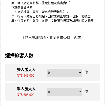
第三條（旅遊團名稱、旅遊行程及廣告責任）
本旅遊團名稱為
一、旅遊地區（國家、城市或觀光地點）：
二、行程（啟程出發地點、回程之終止地點、日期、交通工
具、住宿旅館、餐飲、遊覽、安排購物行程及其所附隨之服務
說明）：
與本契約有關之附件、廣告、宣傳文件、行程表或說明會之說
明內容均視為本契約內容之一部分。乙方應確保廣告內容之真
我已詳細閱讀，並同意接受以上內容。
實，對甲方所負之義務不得低於廣告之內容。
第一項記載得以所刊登之廣告、宣傳文件、行程表或說明會之
說明內容代之。未記載第一項內容或記載之內容與刊登廣告、
宣傳文件、行程表或說明會之說明記載不符者，以最有利於甲
選擇旅客人數
方之內容為準。
第四條（集合及出發時地）
甲方應於民國___ ____年________月________日_______時
雙人房大人
_______分於______________準時集合出發。甲方未準時到約
位
定地點集合致未能出發，亦未能中途加入旅遊者，視為甲方任
NT$ 548,000
意解除契約，乙方得依第十三條之約定，行使損害賠償請求
權。
單人房大人
位
第五條（旅遊費用及付款方式）
NT$ 603,000
旅遊費用：________________。除雙方有特別約定者外，甲
方應依下列約定繳付：