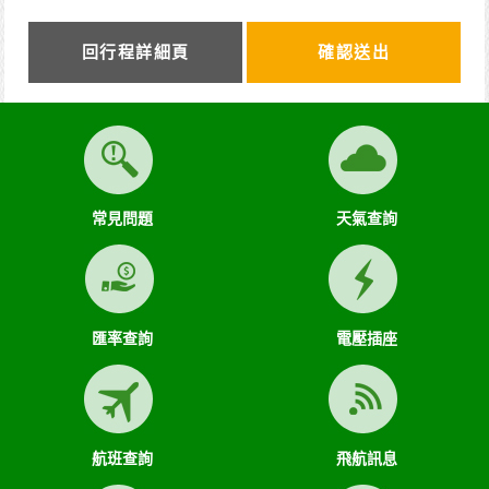
一、 簽訂本契約時，甲方應以__________(現金、信用卡、轉
帳、支票等方式)繳付新臺幣__________________元。
二、 其餘款項以___________(現金、信用卡、轉帳、支票等
回行程詳細頁
方式)於出發前三日或說明會時繳清。
前項之特別約定，除經雙方同意並增訂其他協議事項於本契約
第三十七條，乙方不得以任何名義要求增加旅遊費用。
第六條（旅客怠於給付旅遊費用之效力）
甲方因可歸責自己之事由，怠於給付旅遊費用者，乙方得定相
當期限催告甲方給付，甲方逾期不為給付者，乙方得終止契
約。甲方應賠償之費用，依第十三條約定辦理；乙方如有其他
常見問題
天氣查詢
損害，並得請求賠償。
第七條（旅客協力義務）
旅遊需甲方之行為始能完成，而甲方不為其行為者，乙方得定
相當期限，催告甲方為之。甲方逾期不為其行為者，乙方得終
止契約，並得請求賠償因契約終止而生之損害。旅遊開始後，
匯率查詢
電壓插座
乙方依前項規定終止契約時，甲方得請求乙方墊付費用將其送
回原出發地。於到達後，由甲方附加年利率_5_％利息償還乙
方。
第八條（旅遊費用所涵蓋之項目）
甲方依第五條約定繳納之旅遊費用，除雙方依第三十七條另有
航班查詢
飛航訊息
約定以外，應包括下列項目：