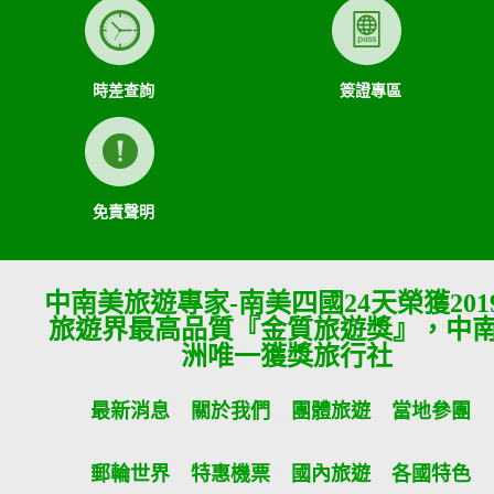
一、代辦證件之行政規費：乙方代理甲方辦理出國所需之手續
費及簽證費及其他規費。
二、交通運輸費：旅程所需各種交通運輸之費用。
三、餐飲費：旅程中所列應由乙方安排之餐飲費用。
時差查詢
簽證專區
四、住宿費：旅程中所列住宿及旅館之費用，如甲方需要單人
房，經乙方同意安排者，甲方應補繳所需差額。
五、遊覽費用：旅程中所列之一切遊覽費用及入場門票費等。
六、接送費：旅遊期間機場、港口、車站等與旅館間之一切接
送費用。
七、行李費：團體行李往返機場、港口、車站等與旅館間之一
免責聲明
切接送費用及團體行李接送人員之小費，行李數量之重量依航
空公司規定辦理。
八、稅捐：各地機場服務稅捐及團體餐宿稅捐。
九、服務費：領隊及其他乙方為甲方安排服務人員之報酬。
中南美旅遊專家-南美四國24天榮獲201
十、保險費：責任保險及履約保證保險。
旅遊界最高品質『金質旅遊獎』，中
前項第二款交通運輸費及第五款遊覽費用，其費用於契約簽訂
後經政府機關或經營管理業者公布調高或調低逾百分之十者，
洲唯一獲獎旅行社
應由甲方補足，或由乙方退還。
第一項第二款至第五款之年長者門票減免、兒童住宿不佔床及
最新消息
關於我們
團體旅遊
當地參團
各項優惠等，詳如附件（報價單）。如契約相關文件均未記載
者，甲方得請求如實退還差額。
郵輪世界
特惠機票
國內旅遊
各國特色
第九條（旅遊費用所未涵蓋項目）
第五條之旅遊費用，除雙方依第三十七條另有約定者外，不包