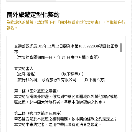
國外旅遊定型化契約
為維護您的權益，請詳閱下列『國外旅遊定型化契約書』，再繼續進行
報名。
交通部觀光局105年12月12日觀業字第1050922838號函修正發
布
（本契約審閱期間一日， 年 月 日由甲方攜回審閱〉
立契約書人
（旅客 姓名） （以下稱甲方）
（旅行社名稱） 永嘉旅行社有限公司 （以下稱乙方）
第一條（國外旅遊之意義）
本契約所謂國外旅遊，係指到中華民國疆域以外其他國家或地
區旅遊。赴中國大陸旅行者，準用本旅遊契約之約定。
第二條（適用之範圍及順序）
甲乙雙方關於本旅遊之權利義務，依本契約條款之約定定之；
本契約中未約定者，適用中華民國有關法令之規定。