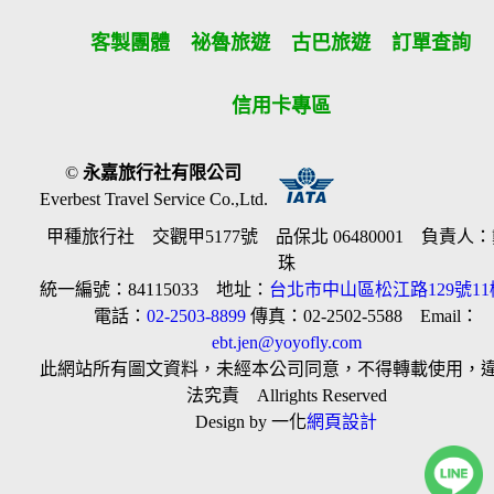
含下列項目：
客製團體
祕魯旅遊
古巴旅遊
訂單查詢
一、非本旅遊契約所列行程之一切費用。
二、甲方之個人費用：如自費行程費用、行李超重費、飲料及
酒類、洗衣、電話、網際網路使用費、私人交通費、行程外陪
信用卡專區
同購物之報酬、自由活動費、個人傷病醫療費、宜自行給與提
供個人服務者（如旅館客房服務人員）之小費或尋回遺失物費
用及報酬。
三、未列入旅程之簽證、機票及其他有關費用。
©
永嘉旅行社有限公司
四、建議任意給予隨團領隊人員、當地導遊、司機之小費。
Everbest Travel Service Co.,Ltd.
五、保險費：甲方自行投保旅行平安保險之費用。
六、其他由乙方代辦代收之費用。
甲種旅行社 交觀甲5177號 品保北 06480001 負責人
前項第二款、第四款建議給予之小費，乙方應於出發前，說明
珠
各觀光地區小費收取狀況及約略金額。
統一編號：84115033 地址：
台北市中山區松江路129號11
第十條（組團旅遊最低人數）
電話：
02-2503-8899
傳真：02-2502-5588 Email：
本旅遊團須有__10__人以上簽約參加始組成。如未達前定人
ebt.jen@yoyofly.com
數，乙方應於預訂出發之_45__日前(至少七日，如未記載時，
此網站所有圖文資料，未經本公司同意，不得轉載使用，
視為七日)通知甲方解除契約；怠於通知致甲方受損害者，乙方
法究責 Allrights Reserved
應賠償甲方損害。
前項組團人數如未記載者，視為無最低組團人數；其保證出團
Design by 一化
網頁設計
者，亦同。
乙方依第一項規定解除契約後，得依下列方式之一，返還或移
作依第二款成立之新旅遊契約之旅遊費用：