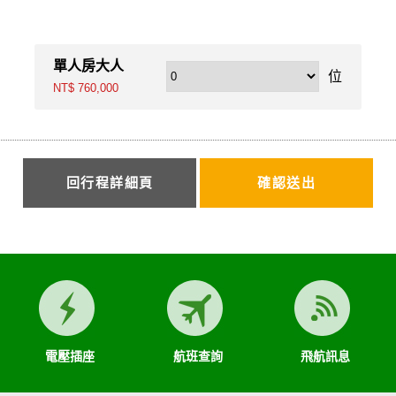
相當期限催告甲方給付，甲方逾期不為給付者，乙方得終止契約。甲方應賠償之
單人房大人
位
NT$ 760,000
定相當期限，催告甲方為之。甲方逾期不為其行為者，乙方得終止契約，並得請
到達後，由甲方附加年利率_5_％利息償還乙方。
回行程詳細頁
有約定以外，應包括下列項目：
續費及簽證費及其他規費。
人房，經乙方同意安排者，甲方應補繳所需差額。
。
接送費用。
一切接送費用及團體行李接送人員之小費，行李數量之重量依航空公司規定辦理
電壓插座
航班查詢
飛航訊息
訂後經政府機關或經營管理業者公布調高或調低逾百分之十者，應由甲方補足，
及各項優惠等，詳如附件（報價單）。如契約相關文件均未記載者，甲方得請求