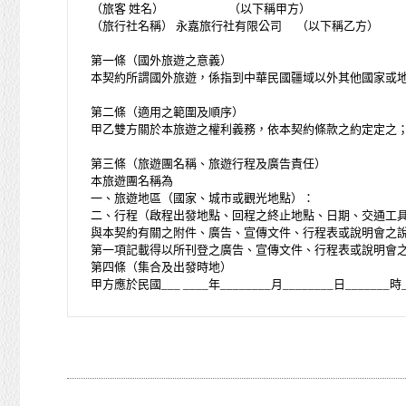
（旅客 姓名） （以下稱甲方）
（旅行社名稱） 永嘉旅行社有限公司 （以下稱乙方）
第一條（國外旅遊之意義）
本契約所謂國外旅遊，係指到中華民國疆域以外其他國家或
第二條（適用之範圍及順序）
甲乙雙方關於本旅遊之權利義務，依本契約條款之約定定之
第三條（旅遊團名稱、旅遊行程及廣告責任）
本旅遊團名稱為
一、旅遊地區（國家、城市或觀光地點）：
二、行程（啟程出發地點、回程之終止地點、日期、交通工
與本契約有關之附件、廣告、宣傳文件、行程表或說明會之
第一項記載得以所刊登之廣告、宣傳文件、行程表或說明會
第四條（集合及出發時地）
甲方應於民國___ ____年________月________日_
方得依第十三條之約定，行使損害賠償請求權。
第五條（旅遊費用及付款方式）
旅遊費用：________________。除雙方有特別約定者外
一、 簽訂本契約時，甲方應以__________(現金、信用卡、轉帳
二、 其餘款項以___________(現金、信用卡、轉帳、支
前項之特別約定，除經雙方同意並增訂其他協議事項於本契