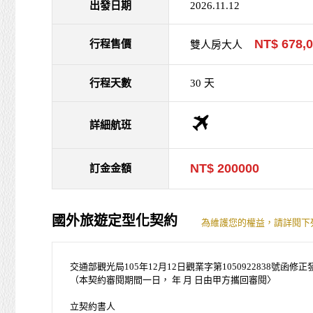
出發日期
2026.11.12
NT$ 678,
行程售價
雙人房大人
行程天數
30 天
詳細航班
NT$ 200000
訂金金額
國外旅遊定型化契約
為維護您的權益，請詳閱下
交通部觀光局105年12月12日觀業字第1050922838號函修正
（本契約審閱期間一日， 年 月 日由甲方攜回審閱〉
立契約書人