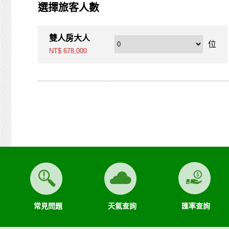
選擇旅客人數
第六條（旅客怠於給付旅遊費用之效力）
甲方因可歸責自己之事由，怠於給付旅遊費用者，乙方得定
雙人房大人
償。
位
NT$ 678,000
第七條（旅客協力義務）
旅遊需甲方之行為始能完成，而甲方不為其行為者，乙方得
終止契約時，甲方得請求乙方墊付費用將其送回原出發地。於
第八條（旅遊費用所涵蓋之項目）
甲方依第五條約定繳納之旅遊費用，除雙方依第三十七條另
一、代辦證件之行政規費：乙方代理甲方辦理出國所需之手
二、交通運輸費：旅程所需各種交通運輸之費用。
三、餐飲費：旅程中所列應由乙方安排之餐飲費用。
四、住宿費：旅程中所列住宿及旅館之費用，如甲方需要單
五、遊覽費用：旅程中所列之一切遊覽費用及入場門票費等
六、接送費：旅遊期間機場、港口、車站等與旅館間之一切
七、行李費：團體行李往返機場、港口、車站等與旅館間之
八、稅捐：各地機場服務稅捐及團體餐宿稅捐。
九、服務費：領隊及其他乙方為甲方安排服務人員之報酬。
十、保險費：責任保險及履約保證保險。
常見問題
天氣查詢
匯率查詢
前項第二款交通運輸費及第五款遊覽費用，其費用於契約簽
第一項第二款至第五款之年長者門票減免、兒童住宿不佔床