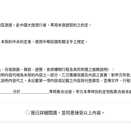
地區旅遊。赴中國大陸旅行者，準用本旅遊契約之約定。
；本契約中未約定者，適用中華民國有關法令之規定。
具、住宿旅館、餐飲、遊覽、安排購物行程及其所附隨之服務說明）：
說明內容均視為本契約內容之一部分。乙方應確保廣告內容之真實，對甲方所負
之說明內容代之。未記載第一項內容或記載之內容與刊登廣告、宣傳文件、行程
______時_______分於______________準時集合出發。甲方未準時到約
我已詳細閱讀，並同意接受以上內容。
，甲方應依下列約定繳付：
、支票等方式)繳付新臺幣__________________元。
票等方式)於出發前三日或說明會時繳清。
約第三十七條，乙方不得以任何名義要求增加旅遊費用。