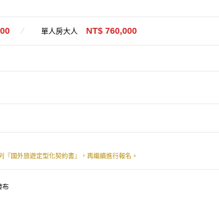
000
NT$ 760,000
單人房大人
列『國外旅遊定型化契約書』，再繼續進行報名。
發布