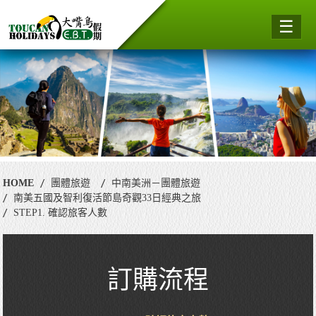
☰
HOME
團體旅遊
中南美洲－團體旅遊
南美五國及智利復活節島奇觀33日經典之旅
STEP1. 確認旅客人數
訂購流程