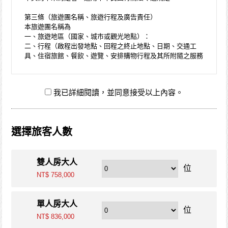
第三條（旅遊團名稱、旅遊行程及廣告責任）
本旅遊團名稱為
一、旅遊地區（國家、城市或觀光地點）：
二、行程（啟程出發地點、回程之終止地點、日期、交通工
具、住宿旅館、餐飲、遊覽、安排購物行程及其所附隨之服務
說明）：
與本契約有關之附件、廣告、宣傳文件、行程表或說明會之說
明內容均視為本契約內容之一部分。乙方應確保廣告內容之真
我已詳細閱讀，並同意接受以上內容。
實，對甲方所負之義務不得低於廣告之內容。
第一項記載得以所刊登之廣告、宣傳文件、行程表或說明會之
說明內容代之。未記載第一項內容或記載之內容與刊登廣告、
宣傳文件、行程表或說明會之說明記載不符者，以最有利於甲
選擇旅客人數
方之內容為準。
第四條（集合及出發時地）
甲方應於民國___ ____年________月________日_______時
雙人房大人
_______分於______________準時集合出發。甲方未準時到約
位
定地點集合致未能出發，亦未能中途加入旅遊者，視為甲方任
NT$ 758,000
意解除契約，乙方得依第十三條之約定，行使損害賠償請求
權。
單人房大人
位
第五條（旅遊費用及付款方式）
NT$ 836,000
旅遊費用：________________。除雙方有特別約定者外，甲