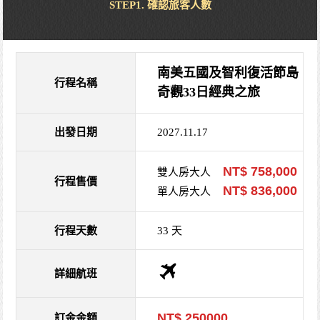
STEP1. 確認旅客人數
南美五國及智利復活節島
行程名稱
奇觀33日經典之旅
出發日期
2027.11.17
NT$ 758,000
雙人房大人
行程售價
NT$ 836,000
單人房大人
行程天數
33 天
詳細航班
NT$ 250000
訂金金額