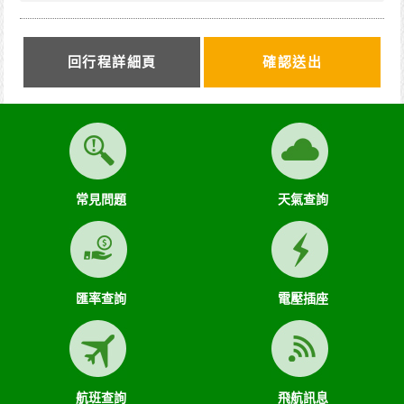
方應依下列約定繳付：
一、 簽訂本契約時，甲方應以__________(現金、信用卡、轉
帳、支票等方式)繳付新臺幣__________________元。
二、 其餘款項以___________(現金、信用卡、轉帳、支票等
回行程詳細頁
方式)於出發前三日或說明會時繳清。
前項之特別約定，除經雙方同意並增訂其他協議事項於本契約
第三十七條，乙方不得以任何名義要求增加旅遊費用。
第六條（旅客怠於給付旅遊費用之效力）
甲方因可歸責自己之事由，怠於給付旅遊費用者，乙方得定相
當期限催告甲方給付，甲方逾期不為給付者，乙方得終止契
約。甲方應賠償之費用，依第十三條約定辦理；乙方如有其他
常見問題
天氣查詢
損害，並得請求賠償。
第七條（旅客協力義務）
旅遊需甲方之行為始能完成，而甲方不為其行為者，乙方得定
相當期限，催告甲方為之。甲方逾期不為其行為者，乙方得終
止契約，並得請求賠償因契約終止而生之損害。旅遊開始後，
匯率查詢
電壓插座
乙方依前項規定終止契約時，甲方得請求乙方墊付費用將其送
回原出發地。於到達後，由甲方附加年利率_5_％利息償還乙
方。
第八條（旅遊費用所涵蓋之項目）
甲方依第五條約定繳納之旅遊費用，除雙方依第三十七條另有
航班查詢
飛航訊息