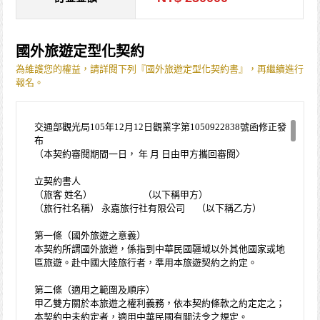
國外旅遊定型化契約
為維護您的權益，請詳閱下列『國外旅遊定型化契約書』，再繼續進行
報名。
交通部觀光局105年12月12日觀業字第1050922838號函修正發
布
（本契約審閱期間一日， 年 月 日由甲方攜回審閱〉
立契約書人
（旅客 姓名） （以下稱甲方）
（旅行社名稱） 永嘉旅行社有限公司 （以下稱乙方）
第一條（國外旅遊之意義）
本契約所謂國外旅遊，係指到中華民國疆域以外其他國家或地
區旅遊。赴中國大陸旅行者，準用本旅遊契約之約定。
第二條（適用之範圍及順序）
甲乙雙方關於本旅遊之權利義務，依本契約條款之約定定之；
本契約中未約定者，適用中華民國有關法令之規定。