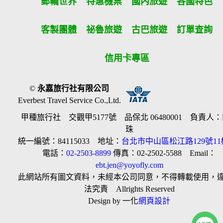
郵輪世界
特惠機票
國內旅遊
各國特色
第九條（旅遊費用所未涵蓋項目）
第五條之旅遊費用，除雙方依第三十七條另有約定者外，不包
含下列項目：
客製團體
祕魯旅遊
古巴旅遊
訂單查詢
一、非本旅遊契約所列行程之一切費用。
二、甲方之個人費用：如自費行程費用、行李超重費、飲料及
酒類、洗衣、電話、網際網路使用費、私人交通費、行程外陪
信用卡專區
同購物之報酬、自由活動費、個人傷病醫療費、宜自行給與提
供個人服務者（如旅館客房服務人員）之小費或尋回遺失物費
用及報酬。
三、未列入旅程之簽證、機票及其他有關費用。
©
永嘉旅行社有限公司
四、建議任意給予隨團領隊人員、當地導遊、司機之小費。
Everbest Travel Service Co.,Ltd.
五、保險費：甲方自行投保旅行平安保險之費用。
六、其他由乙方代辦代收之費用。
甲種旅行社 交觀甲5177號 品保北 06480001 負責人
前項第二款、第四款建議給予之小費，乙方應於出發前，說明
珠
各觀光地區小費收取狀況及約略金額。
統一編號：84115033 地址：
台北市中山區松江路129號11
第十條（組團旅遊最低人數）
電話：
02-2503-8899
傳真：02-2502-5588 Email：
本旅遊團須有__10__人以上簽約參加始組成。如未達前定人
ebt.jen@yoyofly.com
數，乙方應於預訂出發之_45__日前(至少七日，如未記載時，
此網站所有圖文資料，未經本公司同意，不得轉載使用，
視為七日)通知甲方解除契約；怠於通知致甲方受損害者，乙方
法究責 Allrights Reserved
應賠償甲方損害。
前項組團人數如未記載者，視為無最低組團人數；其保證出團
Design by 一化
網頁設計
者，亦同。
乙方依第一項規定解除契約後，得依下列方式之一，返還或移