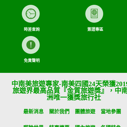
約定以外，應包括下列項目：
一、代辦證件之行政規費：乙方代理甲方辦理出國所需之手續
費及簽證費及其他規費。
二、交通運輸費：旅程所需各種交通運輸之費用。
三、餐飲費：旅程中所列應由乙方安排之餐飲費用。
時差查詢
簽證專區
四、住宿費：旅程中所列住宿及旅館之費用，如甲方需要單人
房，經乙方同意安排者，甲方應補繳所需差額。
五、遊覽費用：旅程中所列之一切遊覽費用及入場門票費等。
六、接送費：旅遊期間機場、港口、車站等與旅館間之一切接
送費用。
七、行李費：團體行李往返機場、港口、車站等與旅館間之一
免責聲明
切接送費用及團體行李接送人員之小費，行李數量之重量依航
空公司規定辦理。
八、稅捐：各地機場服務稅捐及團體餐宿稅捐。
九、服務費：領隊及其他乙方為甲方安排服務人員之報酬。
中南美旅遊專家-南美四國24天榮獲201
十、保險費：責任保險及履約保證保險。
旅遊界最高品質『金質旅遊獎』，中
前項第二款交通運輸費及第五款遊覽費用，其費用於契約簽訂
後經政府機關或經營管理業者公布調高或調低逾百分之十者，
洲唯一獲獎旅行社
應由甲方補足，或由乙方退還。
第一項第二款至第五款之年長者門票減免、兒童住宿不佔床及
最新消息
關於我們
團體旅遊
當地參團
各項優惠等，詳如附件（報價單）。如契約相關文件均未記載
者，甲方得請求如實退還差額。