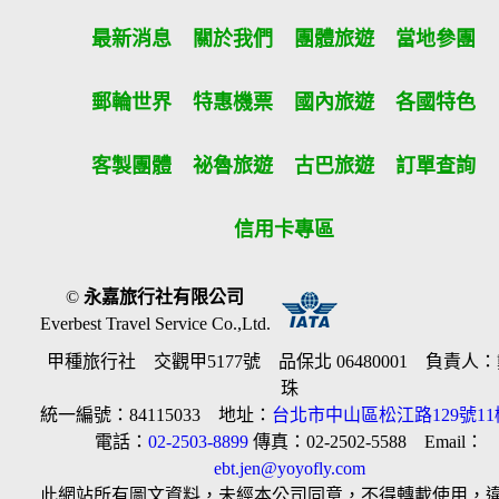
最新消息
關於我們
團體旅遊
當地參團
郵輪世界
特惠機票
國內旅遊
各國特色
客製團體
祕魯旅遊
古巴旅遊
訂單查詢
信用卡專區
©
永嘉旅行社有限公司
Everbest Travel Service Co.,Ltd.
甲種旅行社 交觀甲5177號 品保北 06480001 負責人
珠
統一編號：84115033 地址：
台北市中山區松江路129號11
電話：
02-2503-8899
傳真：02-2502-5588 Email：
ebt.jen@yoyofly.com
此網站所有圖文資料，未經本公司同意，不得轉載使用，