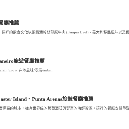
旅遊餐廳推薦
黎」，這裡的飲食文化以頂級潘帕斯草原牛肉 (Pampas Beef)、義大利移民風
e Janeiro旅遊餐廳推薦
 Rafain Show 在地風味/表演&nbs...
Easter Island、Punta Arenas旅遊餐廳推薦
代化程度極高的城市，擁有世界級的葡萄酒莊與豐富的海鮮資源。這裡的餐廳安排重點