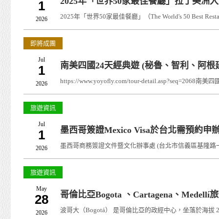
2025年「世界50家最佳餐廳」拉丁美洲
1
2025年「世界50家最佳餐廳」（The World's 50 Best Rest
2026
即將成團
Jul
南美四國24天經典遊 (秘魯、智利、阿根
1
https://www.yoyofly.com/tour-detail.asp?
2026
旅遊資訊
Jul
墨西哥簽證Mexico Visa於台北需預約
1
墨西哥商務簽證文件暨文化辦事處 (台北市信義區基隆路一段333號15樓1501室
2026
旅遊資訊
May
哥倫比亞Bogota 、Cartagena、Medel
28
波哥大（Bogotá） 是哥倫比亞的政經中心，坐落於海拔
2026