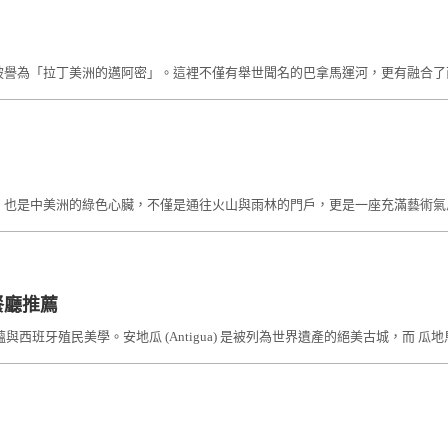
，被譽為「拉丁美洲的邁阿密」。這裡不僅有舉世聞名的巴拿馬運河，更有融合了西班牙殖
ca）的首都，也是中美洲的綠色心臟，不僅是通往火山與雨林的門戶，更是一座充滿藝術
遊餐廳推薦
班牙殖民美學。安地瓜 (Antigua) 是被列為世界遺產的絕美古城，而 瓜地馬拉城 (Gu