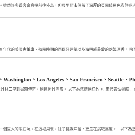
的歷史門戶。雖然許多遊客會直接前往外島，但貝里斯市保留了深厚的英國殖民色彩與
0 年代的美國古董車、殖民時期的西班牙建築以及海明威最愛的朗姆酒香。 哈瓦那的餐廳
hington、Los Angeles、San Francisco、Seattle、Ph
林三星到街頭傳奇，選擇極其豐富。 以下為您精選紐約 10 家代表性餐廳： 美國，紐約 (Ne
同一個巨大的隕石坑。在這裡用餐，除了挑戰味蕾，更是在挑戰高度。 以下為您精選拉