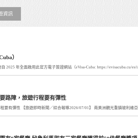
遊資訊
Cuba）
年全面啟用此官方電子簽證網站（eVisa-Cuba: https://evisacuba.cu/es/in
主要路障，旅遊行程要有彈性
彈性 【旅遊即時新聞／綜合報導2026/07/01】 南美洲觀光重鎮玻利維亞（Bo