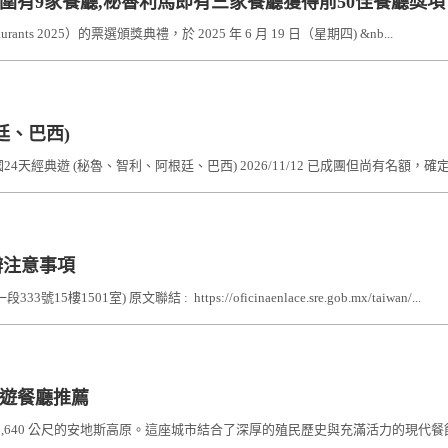
入圍有9家餐廳,秘魯利馬即有三家餐廳獲得前50佳餐廳獎項
aurants 2025）的票選頒獎典禮，於 2025 年 6 月 19 日（星期四) &nb...
廷、巴西)
seq=2068南美四國24天經典遊 (秘魯、智利、阿根廷、巴西) 2026/11/12 已成團但尚有名額，確
申辦注意事項
) 原文聯結 : https://oficinaenlace.sre.gob.mx/taiwan/...
lí旅遊餐廳推薦
 2,640 公尺的安地斯高原。這座城市結合了深厚的殖民歷史與充滿活力的現代餐