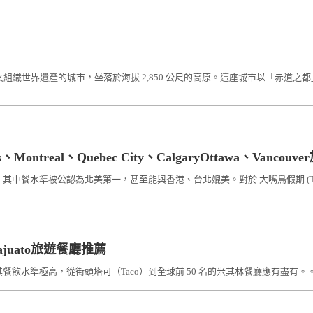
科文組織世界遺產的城市，坐落於海拔 2,850 公尺的高原。這座城市以「赤
、Montreal、Quebec City、CalgaryOttawa、Vanco
中餐水準被公認為北美第一，甚至能與香港、台北媲美。對於 大嘴鳥假期 (Toucan
anajuato旅遊餐廳推薦
其餐飲水準極高，從街頭塔可（Taco）到全球前 50 名的米其林餐廳應有盡有。。 