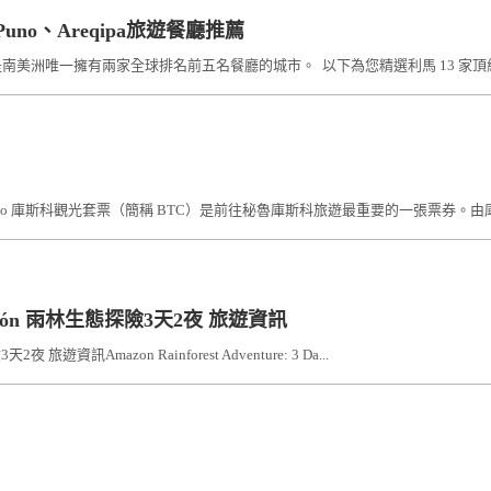
y、Puno、Areqipa旅遊餐廳推薦
美洲唯一擁有兩家全球排名前五名餐廳的城市。 以下為您精選利馬 13 家頂級餐廳
co del Cusco 庫斯科觀光套票（簡稱 BTC）是前往秘魯庫斯科旅遊最重要的一張票券。
cepción 雨林生態探險3天2夜 旅遊資訊
夜 旅遊資訊Amazon Rainforest Adventure: 3 Da...