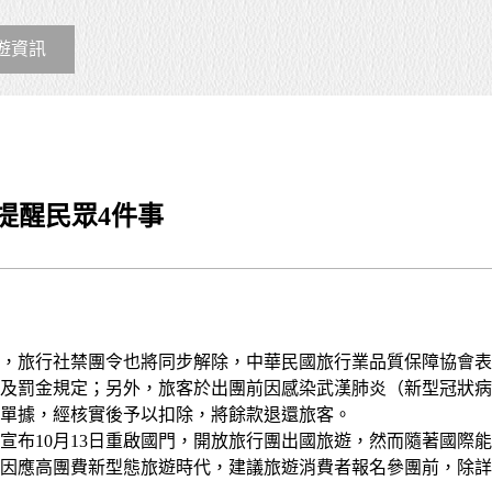
遊資訊
提醒民眾4件事
解封，旅行社禁團令也將同步解除，中華民國旅行業品質保障協會
罰金規定；另外，旅客於出團前因感染武漢肺炎（新型冠狀病毒病
單據，經核實後予以扣除，將餘款退還旅客。
宣布10月13日重啟國門，開放旅行團出國旅遊，然而隨著國際
因應高團費新型態旅遊時代，建議旅遊消費者報名參團前，除詳