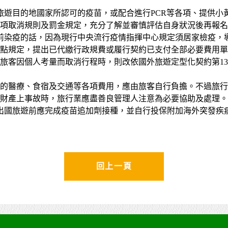
旅遊目的地國家所認可的疫苗，或配合進行PCR等各項、提供小
項取消規則及罰金規定，充分了解並審慎評估自身狀況後再報名
前染疫的話，因為現行中央流行疫情指揮中心規定須居家檢疫，
4點規定，提出已代繳行政規費或履行契約已支付全部必要費用
旅客因個人考量而取消行程時，則改依國外旅遊定型化契約第1
的醫療、食宿及交通等各項費用，應由旅客自行負擔。不過旅行業
或財產上事故時，旅行業應盡善良管理人注意為必要協助及處理。
出國旅遊前應完成疫苗追加劑接種，並自行投保附加海外突發疾
回上一頁