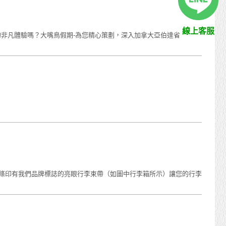
線上客服
的非凡體驗嗎？大嘴鳥假期-為您精心策劃，深入加拿大亞伯達省
一條印有我們品牌標誌的亮眼行李束帶（如圖中行李箱所示）讓您的行李