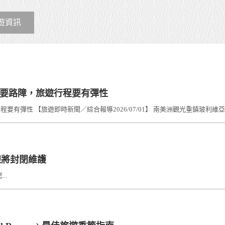
遊資訊
主要路障，旅遊行程要有彈性
彈性 【旅遊即時新聞／綜合報導2026/07/01】 南美洲觀光重鎮玻利維亞（Bo
路線將封閉維護
..