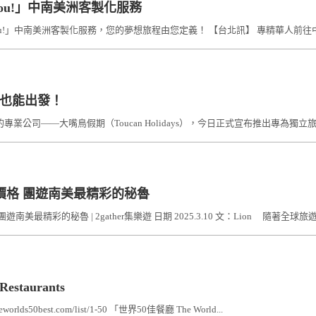
 for you!」中南美洲客製化服務
n do for you!」中南美洲客製化服務，您的夢想旅程由您定義！ 【台北訊】 專精華人前
也能出發！
專業公司——大嘴鳥假期（Toucan Holidays），今日正式宣布推出專為獨立
價格 團遊南美最精彩的秘魯
精彩的秘魯 | 2gather集樂遊 日期 2025.3.10 文：Lion 隨著全球旅遊市
estaurants
theworlds50best.com/list/1-50 「世界50佳餐廳 The World...