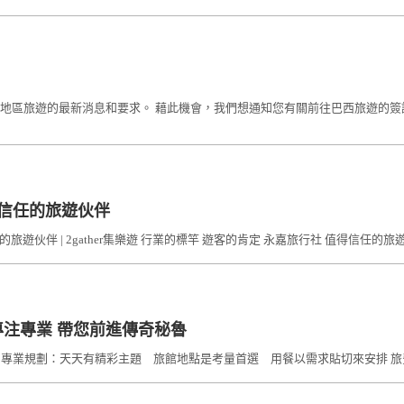
旅遊的最新消息和要求。 藉此機會，我們想通知您有關前往巴西旅遊的簽證要求的重
得信任的旅遊伙伴
伴 | 2gather集樂遊 行業的標竿 遊客的肯定 永嘉旅行社 值得信任的旅遊伙伴 日期
專注專業 帶您前進傳奇秘魯
業規劃：天天有精彩主題 旅館地點是考量首選 用餐以需求貼切來安排 旅費價格公