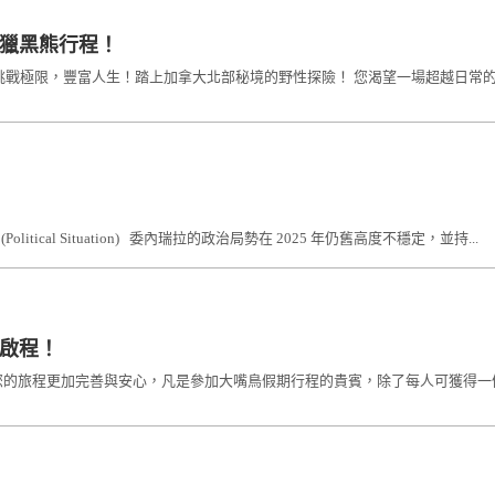
狩獵黑熊行程！
 挑戰極限，豐富人生！踏上加拿大北部秘境的野性探險！ 您渴望一場超越日常
litical Situation) 委內瑞拉的政治局勢在 2025 年仍舊高度不穩定，並持...
啟程！
您的旅程更加完善與安心，凡是參加大嘴鳥假期行程的貴賓，除了每人可獲得