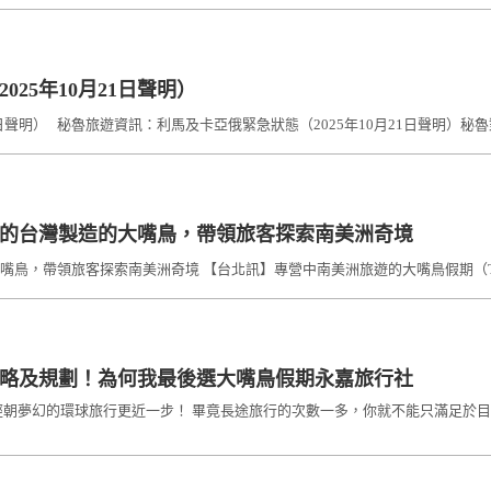
25年10月21日聲明）
明） 秘魯旅遊資訊：利馬及卡亞俄緊急狀態（2025年10月21日聲明）秘魯對外貿易暨旅
的台灣製造的大嘴鳥，帶領旅客探索南美洲奇境
帶領旅客探索南美洲奇境 【台北訊】專營中南美洲旅遊的大嘴鳥假期（Toucan
略及規劃！為何我最後選大嘴鳥假期永嘉旅行社
經朝夢幻的環球旅行更近一步！ 畢竟長途旅行的次數一多，你就不能只滿足於