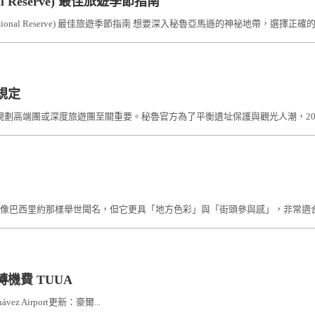
al Reserve) 最佳旅遊季節指南
 National Reserve) 最佳旅遊季節指南 想要深入秘魯亞馬遜的神祕地帶，選
新規定
規定，這對我們規劃高端團或深度旅遊團至關重要。秘魯官方為了平衡遺址保護與觀光人潮，
歡節雖然不像巴西里約那樣舉世聞名，但它更具「地方色彩」與「街頭參與感」，非常適合
機費 TUUA
hávez Airport更新：豪爾...