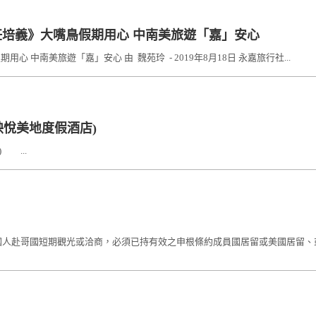
 任培義》大嘴鳥假期用心 中南美旅遊「嘉」安心
心 中南美旅遊「嘉」安心 由 魏苑玲 - 2019年8月18日 永嘉旅行社...
秧悅美地度假酒店)
 ...
照國人赴哥國短期觀光或洽商，必須已持有效之申根條約成員國居留或美國居留、或最