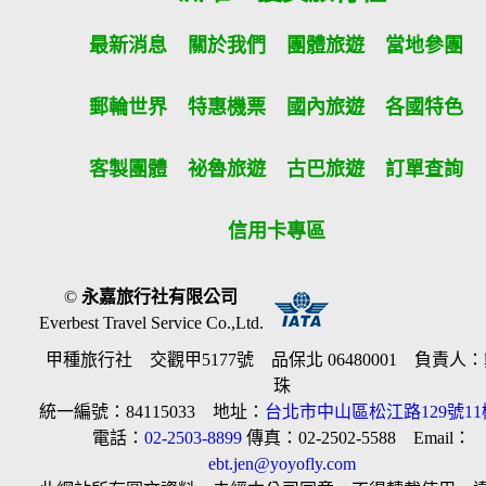
最新消息
關於我們
團體旅遊
當地參團
郵輪世界
特惠機票
國內旅遊
各國特色
客製團體
祕魯旅遊
古巴旅遊
訂單查詢
信用卡專區
©
永嘉旅行社有限公司
Everbest Travel Service Co.,Ltd.
甲種旅行社 交觀甲5177號 品保北 06480001 負責人
珠
統一編號：84115033 地址：
台北市中山區松江路129號11
電話：
02-2503-8899
傳真：02-2502-5588 Email：
ebt.jen@yoyofly.com