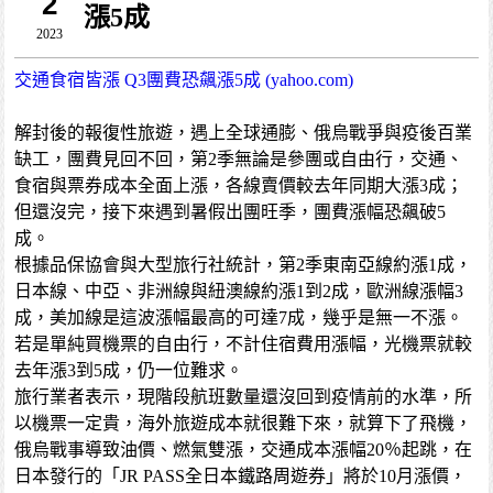
2
漲5成
2023
交通食宿皆漲 Q3團費恐飆漲5成 (yahoo.com)
解封後的報復性旅遊，遇上全球通膨、俄烏戰爭與疫後百業
缺工，團費見回不回，第2季無論是參團或自由行，交通、
食宿與票券成本全面上漲，各線賣價較去年同期大漲3成；
但還沒完，接下來遇到暑假出團旺季，團費漲幅恐飆破5
成。
根據品保協會與大型旅行社統計，第2季東南亞線約漲1成，
日本線、中亞、非洲線與紐澳線約漲1到2成，歐洲線漲幅3
成，美加線是這波漲幅最高的可達7成，幾乎是無一不漲。
若是單純買機票的自由行，不計住宿費用漲幅，光機票就較
去年漲3到5成，仍一位難求。
旅行業者表示，現階段航班數量還沒回到疫情前的水準，所
以機票一定貴，海外旅遊成本就很難下來，就算下了飛機，
俄烏戰事導致油價、燃氣雙漲，交通成本漲幅20％起跳，在
日本發行的「JR PASS全日本鐵路周遊券」將於10月漲價，