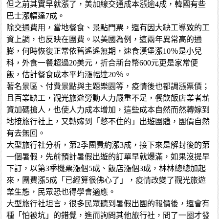
但之前其實早就漲了，美加線交通成本漲逾4成，韓國有些
巴士漲幅達7成。
除交通費用，當地餐食、景點門票，還有因大缺工導致的工
資上調，也反映在團費。以美國為例，這兩年異常高的通
膨，何時恢復正常依舊遙遙無期，速食漢堡漲10％是小兒
科，外食一餐超過20美元，折合新台幣600元更是家常便
飯，估計餐食成本平均漲幅達20％。
著名景區、付費景點與主題樂園等，疫情後也都調漲票價；
且百業缺工，觀光旅遊勞動人力嚴重不足，餐飲飯店業者薪
資加碼搶人，也使人力成本增加，這些成本自然而然轉嫁到
地接旅行社上，又轉嫁到「憋不住的」出遊團體，團價自然
有去無回。
大型旅行社分析，第2季團費約漲3成，接下來是解封後的第
一個暑假，先前預計暑假出遊的訂單早就爆滿，如果沒提早
下訂，以第3季機票漲個5成、飯店漲個3成，林林總總加起
來，團費漲5成「已經算很佛心了」，疫情改變了觀光旅遊
業生態，民眾恐也得學會適應。
大型旅行社坦言，很多民眾聽到暑假出團的報價後，還會有
種「怕被坑」的錯覺，進而詢問其他旅行社，問了一圈才發