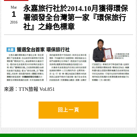
永嘉旅行社於2014.10月獲得環保
Mar
1
署頒發全台灣第一家『環保旅行
2016
社』之綠色標章
來源：TTN旅報 Vol.851
回上一頁