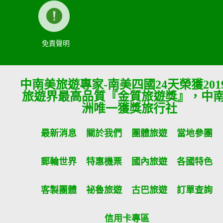
免責聲明
中南美旅遊專家-南美四國24天榮獲201
旅遊界最高品質『金質旅遊獎』，中
洲唯一獲獎旅行社
最新消息
關於我們
團體旅遊
當地參團
郵輪世界
特惠機票
國內旅遊
各國特色
客製團體
祕魯旅遊
古巴旅遊
訂單查詢
信用卡專區