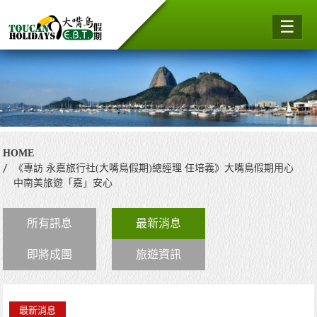
☰
HOME
《專訪 永嘉旅行社(大嘴鳥假期)總經理 任培義》大嘴鳥假期用心
中南美旅遊「嘉」安心
所有訊息
最新消息
即將成團
旅遊資訊
最新消息