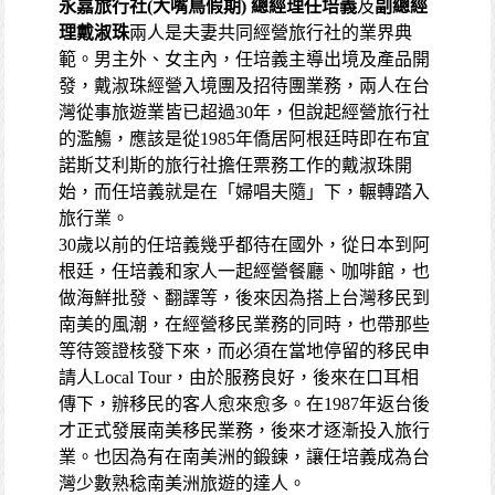
永嘉旅行社(大嘴鳥假期) 總經理任培義
及
副總經
理戴淑珠
兩人是夫妻共同經營旅行社的業界典
範。男主外、女主內，任培義主導出境及產品開
發，戴淑珠經營入境團及招待團業務，兩人在台
灣從事旅遊業皆已超過30年，但說起經營旅行社
的濫觴，應該是從1985年僑居阿根廷時即在布宜
諾斯艾利斯的旅行社擔任票務工作的戴淑珠開
始，而任培義就是在「婦唱夫隨」下，輾轉踏入
旅行業。
30歲以前的任培義幾乎都待在國外，從日本到阿
根廷，任培義和家人一起經營餐廳、咖啡館，也
做海鮮批發、翻譯等，後來因為搭上台灣移民到
南美的風潮，在經營移民業務的同時，也帶那些
等待簽證核發下來，而必須在當地停留的移民申
請人Local Tour，由於服務良好，後來在口耳相
傳下，辦移民的客人愈來愈多。在1987年返台後
才正式發展南美移民業務，後來才逐漸投入旅行
業。也因為有在南美洲的鍛鍊，讓任培義成為台
灣少數熟稔南美洲旅遊的達人。