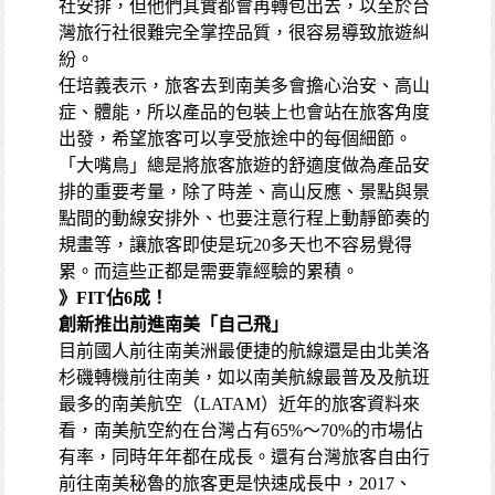
社安排，但他們其實都會再轉包出去，以至於台
灣旅行社很難完全掌控品質，很容易導致旅遊糾
紛。
任培義表示，旅客去到南美多會擔心治安、高山
症、體能，所以產品的包裝上也會站在旅客角度
出發，希望旅客可以享受旅途中的每個細節。
「大嘴鳥」總是將旅客旅遊的舒適度做為產品安
排的重要考量，除了時差、高山反應、景點與景
點間的動線安排外、也要注意行程上動靜節奏的
規畫等，讓旅客即使是玩20多天也不容易覺得
累。而這些正都是需要靠經驗的累積。
》FIT佔6成！
創新推出前進南美「自己飛」
目前國人前往南美洲最便捷的航線還是由北美洛
杉磯轉機前往南美，如以南美航線最普及及航班
最多的南美航空（LATAM）近年的旅客資料來
看，南美航空約在台灣占有65%～70%的市場佔
有率，同時年年都在成長。還有台灣旅客自由行
前往南美秘魯的旅客更是快速成長中，2017、