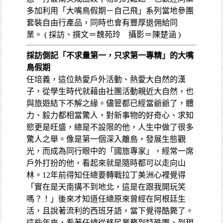
多加利用「大嘴鳥假期－自己飛」系列當地參團
套裝自由行產品，同時也會有豐厚退佣給同
業。 ( 採訪、撰文＝魏苑玲 攝影＝陳楚涵 )
採訪側記
「不求量第一，只求第一專精」的大嘴
鳥假期
任培義，這位熱愛戶外活動、熱愛大自然的漢
子，從學生時代就藉由社團活動親近大自然，也
與旅遊結下不解之緣。儘管都已經當爺爺了，體
力、毅力都相當驚人，對新事物的好奇心、求知
慾更是旺盛，總是不設限的他，人生中做了很多
驚人之舉。像是第一個深入離島，發展生態觀
光，而成為同行眼中的「國旅專家」，經常一席
戶外打扮的他，看起來就是隨時都可以走向山
林。12年前得知任總要轉戰拉丁美洲心裡覺得
「實在是天南搆不到地北，這是在跟我開玩笑
嗎？！」後來才知道任總原來曾經在阿根廷生
活，且說著流利的西班牙語，當下覺得酷斃了。
這些年來，看著任總從移民業務到特殊團，到現