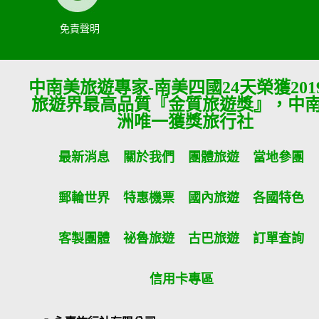
免責聲明
中南美旅遊專家-南美四國24天榮獲201
旅遊界最高品質『金質旅遊獎』，中
洲唯一獲獎旅行社
最新消息
關於我們
團體旅遊
當地參團
郵輪世界
特惠機票
國內旅遊
各國特色
客製團體
祕魯旅遊
古巴旅遊
訂單查詢
信用卡專區