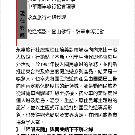
中華兩岸旅行協會理事
現
永嘉旅行社總經理
任
興
旅遊攝影、登山健行、騎單車等活動
趣
永
嘉旅行社總經理任培義對市場走向向來比一般
人敏銳，行銷點子不斷，他學生時代即熱衷於戶
外活動，於1994年投入國民旅遊的業務，並創新
推出東台灣及綠島度假旅遊系列產品，結果是一
鳴驚人，也率先將國民旅遊的產品由團體巴士帶
向國內定點休閒度假的新領域，並帶動國民旅遊
從遊覽車團體遊升級至搭機、搭火車的定點度假
個人遊及離島、溫泉、生態、原住民等主題遊的
風潮，並以主題式深度遊打造國民旅遊專業形
象，也獲得觀光局以及業界肯定，在國民旅遊市
場深孚人望。
》「婦唱夫隨」與南美結下不解之緣