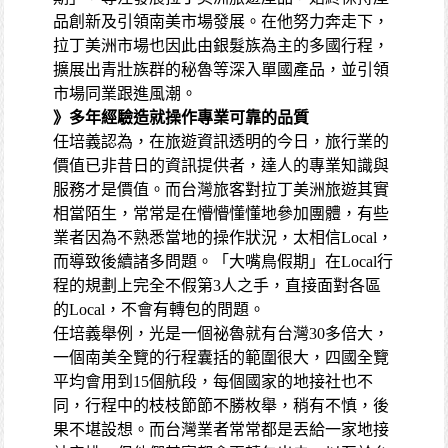
品創新及引領南美市場發展。在他努力奔走下，
拉丁美洲市場也因此由銀髮族為主的多國行程，
擴展出青壯族群的秘魯等深入單國產品，並引領
市場同業跟進風潮。
》多年經驗造就操作專業可靠的品質
任培義認為，在旅遊資訊透明的今日，旅行業的
價值已非昔日的資訊提供者，達人的專業知識與
服務才是價值。而台灣旅客對拉丁美洲旅遊其實
相當陌生，常常是在懵懵懂懂地參加團體，有些
業者因為不熟悉當地的操作狀況，太相信Local，
而導致後續諸多問題。「大嘴鳥假期」在Local行
程的規劃上完全不假第3人之手，直接面對各區
的Local，不會有轉包的問題。
任培義舉例，光是一個祕魯就有台灣30多倍大，
一個南美全覽的行程囊括的範圍很大，四國全覽
平均會用到15個航段，每個國家的地接社也不
同，行程中的枝枝節節不勝枚舉，稍有不慎，後
果不堪設想。而台灣業者常常都是丟給一家地接