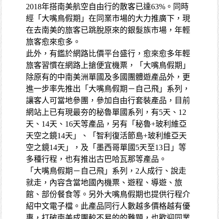
2018年搭南美航空自由行的散客已達63%。同時
經「大嘴鳥假期」在同業市場的大力推廣下，現
在去南美的旅客已跳脫原來的銀髮族市場，年輕
旅客愈來愈多。
此外，有鑑於網路比價平台盛行，愈來愈多年輕
旅客習慣在網路上搶便宜機票，「大嘴鳥假期」
除原有的中南美洲單國及多國團體遊產品外，更
進一步率先推出「大嘴鳥假期－自己飛」系列，
讓客人可當地參團，參加自由行套裝產品，目前
網站上已有現最夯的秘魯單國系列，有5天、12
天、14天、16天等產品，另有「秘魯+玻利維亞
天空之鏡14天」、「智利復活節島+玻利維亞天
空之鏡14天」，及「墨西哥單國5天至13日」等
多種行程，也有推出古巴哈瓦那等產品。
「大嘴鳥假期－自己飛」系列，2人成行、說走
就走，內容含當地國內機票、遊程、導遊、旅
館、部份餐食等。另外大嘴鳥假期也提供行程介
紹中文電子檔。此產品同行人數越多價格越有優
惠，打破南美成團較不易的的難題，也歡迎同業