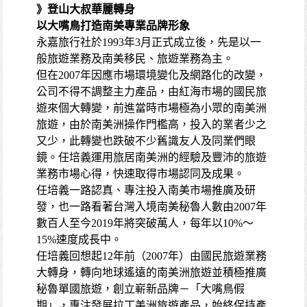
》登山大叔華麗轉身
以大嘴鳥打造南美專業品牌形象
永嘉旅行社於1993年3月正式成立後，先是以一
般旅遊業務及南美移民、旅遊業務為主。
但在2007年因應市場環境變化及網路化的改變，
公司不得不調整主力產品，由紅海市場的國民旅
遊來個大轉變，前進當時市場極為小眾的南美洲
旅遊，由於南美洲操作門檻高，投入的業者少之
又少，此轉變也跌破不少舊識友人及同業們眼
鏡。任培義運用旅居南美洲的經驗及豐沛的旅遊
業務市場心得，快速取得市場認同及成果。
任培義一路認真、專注投入南美市場推廣及研
發，也一路看著台灣入境南美秘魯人數由2007年
數百人至今2019年將突破萬人，每年以10%～
15%速度成長中。
任培義回想起12年前（2007年）由國民旅遊業務
大轉身，轉向地球遙遠的南美洲旅遊並積極推廣
秘魯單國旅遊，創立嶄新品牌－「大嘴鳥假
期」，專注發展拉丁美洲旅遊產品，始終保持產