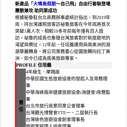
新產品「
大嘴鳥假期
～自己飛」自由行套裝登場
團散兼攻 助同業成功
根據秘魯駐台北商務辦事處統計指出，到2019年
底，持台灣護照旅客訪祕魯旅客在今年底將首次
突破1萬人次，相較10多年前每年僅有百人造
訪，祕魯的成長也象徵台灣旅客對於新旅遊地的
渴望與嚮往。12年前，任培義運用與南美洲的淵
源華麗轉身，將公司業務重心從國旅轉向拉丁美
洲，如今已成為南美旅遊專家。
PROFILE 任培義
4年級生、摩羯座
中華民國生態旅遊協會的發起人及常務理
事
中華海峽兩岸健康旅遊協會(海健會)常務監
事
曾
台北市旅行商業同業公會理事
任
台灣觀光博覽會TTE一、二屆執行長
台灣綠色旅遊協會創會理事長
旅遊業經理人協會理事