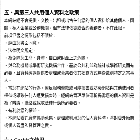
五、與第三人共用個人資料之政策
本網站絕不會提供、交換、出租或出售任何您的個人資料給其他個人、團
體、私人企業或公務機關，但有法律依據或合約義務者，不在此限。
前項但書之情形包括不限於：
・經由您書面同意。
・法律明文規定。
・為免除您生命、身體、自由或財產上之危險。
・與公務機關或學術研究機構合作，基於公共利益為統計或學術研究而有
必要，且資料經過提供者處理或蒐集者依其揭露方式無從識別特定之當事
人。
・當您在網站的行為，違反服務條款或可能損害或妨礙網站與其他使用者
權益或導致任何人遭受損害時，經網站管理單位研析揭露您的個人資料是
為了辨識、聯絡或採取法律行動所必要者。
・有利於您的權益。
・本網站委託廠商協助蒐集、處理或利用您的個人資料時，將對委外廠商
或個人善盡監督管理之責。