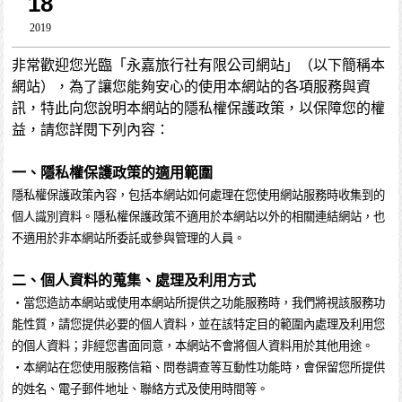
18
2019
非常歡迎您光臨「永嘉旅行社有限公司網站」（以下簡稱本
網站），為了讓您能夠安心的使用本網站的各項服務與資
訊，特此向您說明本網站的隱私權保護政策，以保障您的權
益，請您詳閱下列內容：
一、隱私權保護政策的適用範圍
隱私權保護政策內容，包括本網站如何處理在您使用網站服務時收集到的
個人識別資料。隱私權保護政策不適用於本網站以外的相關連結網站，也
不適用於非本網站所委託或參與管理的人員。
二、個人資料的蒐集、處理及利用方式
・當您造訪本網站或使用本網站所提供之功能服務時，我們將視該服務功
能性質，請您提供必要的個人資料，並在該特定目的範圍內處理及利用您
的個人資料；非經您書面同意，本網站不會將個人資料用於其他用途。
・本網站在您使用服務信箱、問卷調查等互動性功能時，會保留您所提供
的姓名、電子郵件地址、聯絡方式及使用時間等。