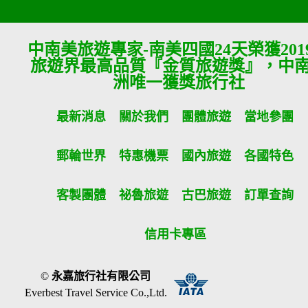
中南美旅遊專家-南美四國24天榮獲201
旅遊界最高品質『金質旅遊獎』，中
洲唯一獲獎旅行社
最新消息
關於我們
團體旅遊
當地參團
郵輪世界
特惠機票
國內旅遊
各國特色
客製團體
祕魯旅遊
古巴旅遊
訂單查詢
信用卡專區
©
永嘉旅行社有限公司
Everbest Travel Service Co.,Ltd.