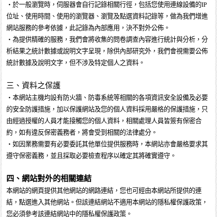
・於一般瀏覽時，伺服器會自行記錄相關行徑，包括您使用連線設備的IP
位址、使用時間、使用的瀏覽器、瀏覽及點選資料記錄等，做為我們增進
網站服務的參考依據，此記錄為內部應用，決不對外公佈。
・為提供精確的服務，我們會將收集的問卷調查內容進行統計與分析，分
析結果之統計數據或說明文字呈現，除供內部研究外，我們會視需要公佈
統計數據及說明文字，但不涉及特定個人之資料。
三、資料之保護
・本網站主機均設有防火牆、防毒系統等相關的各項資訊安全設備及必要
的安全防護措施，加以保護網站及您的個人資料採用嚴格的保護措施，只
由經過授權的人員才能接觸您的個人資料，相關處理人員皆簽有保密合
約，如有違反保密義務者，將會受到相關的法律處分。
・如因業務需要有必要委託其他單位提供服務時，本網站亦會嚴格要求其
遵守保密義務，並且採取必要檢查程序以確定其將確實遵守。
四、網站對外的相關連結
本網站的網頁提供其他網站的網路連結，您也可經由本網站所提供的連
結，點選進入其他網站。但該連結網站不適用本網站的隱私權保護政策，
您必須參考該連結網站中的隱私權保護政策。