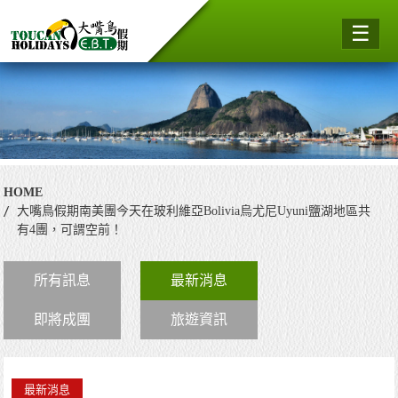
☰
HOME
大嘴鳥假期南美團今天在玻利維亞Bolivia烏尤尼Uyuni鹽湖地區共
有4團，可謂空前！
所有訊息
最新消息
即將成團
旅遊資訊
最新消息