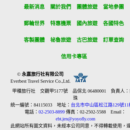
最新消息
關於我們
團體旅遊
當地參團
郵輪世界
特惠機票
國內旅遊
各國特色
客製團體
祕魯旅遊
古巴旅遊
訂單查詢
信用卡專區
©
永嘉旅行社有限公司
Everbest Travel Service Co.,Ltd.
甲種旅行社 交觀甲5177號 品保北 06480001 負責人
珠
統一編號：84115033 地址：
台北市中山區松江路129號11
電話：
02-2503-8899
傳真：02-2502-5588 Email：
ebt.jen@yoyofly.com
此網站所有圖文資料，未經本公司同意，不得轉載使用，