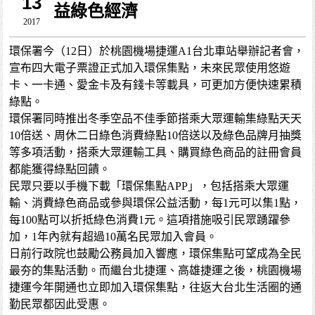
13
益綠色經濟
2017
環保署今（12日）於桃園機場捷運A1台北車站舉辦記者會，
宣布四大電子票證正式加入環保集點，未來民眾使用悠遊
卡、一卡通、愛金卡及有錢卡等載具，可更加方便快速累積
綠點。
環保署同時推出冬季空品不佳季節搭乘大眾運輸集綠點天天
10倍送、周休二日綠色消費綠點10倍送以及綠色品牌月抽獎
等多項活動，搭乘大眾運輸工具、購買綠色商品的註冊會員
都能獲得綠點回饋。
民眾只要以手機下載「環保集點APP」，包括搭乘大眾運
輸、消費綠色商品或參與環保公益活動，每1元可以集1點，
每100點可以折抵綠色消費1元。這項措施吸引民眾踴躍參
加，1年內就有超過10萬名民眾加入會員。
日前行政院也鼓勵公務員加入響應，環保集點可望成為全民
最夯的集點活動。而繼台北捷運、高雄捷運之後，桃園機場
捷運今年開通也立即加入環保集點，往返大台北生活圈的通
勤民眾都因此受惠。