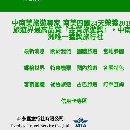
中南美旅遊專家-南美四國24天榮獲201
旅遊界最高品質『金質旅遊獎』，中
洲唯一獲獎旅行社
最新消息
關於我們
團體旅遊
當地參團
郵輪世界
特惠機票
國內旅遊
各國特色
客製團體
祕魯旅遊
古巴旅遊
訂單查詢
信用卡專區
©
永嘉旅行社有限公司
Everbest Travel Service Co.,Ltd.