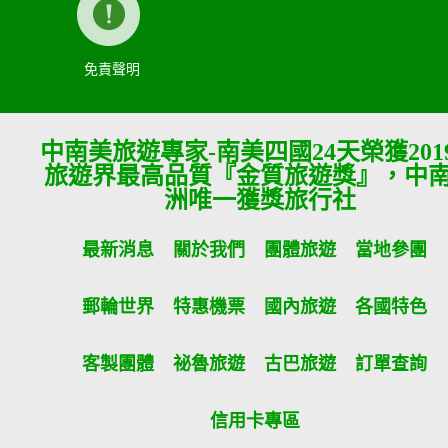
免責聲明
中南美旅遊專家-南美四國24天榮獲201
旅遊界最高品質『金質旅遊獎』，中
洲唯一獲獎旅行社
最新消息
關於我們
團體旅遊
當地參團
郵輪世界
特惠機票
國內旅遊
各國特色
客製團體
祕魯旅遊
古巴旅遊
訂單查詢
信用卡專區