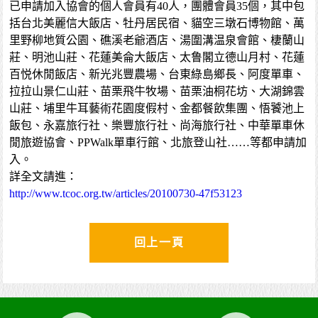
已申請加入協會的個人會員有40人，團體會員35個，其中包
括台北美麗信大飯店、牡丹居民宿、貓空三墩石博物館、萬
里野柳地質公園、礁溪老爺酒店、湯圍溝温泉會館、棲蘭山
莊、明池山莊、花蓮美侖大飯店、太鲁閣立德山月村、花蓮
百悦休閒飯店、新光兆豐農場、台東綠島鄉長、阿度單車、
拉拉山景仁山莊、苗栗飛牛牧場、苗栗油桐花坊、大湖錦雲
山莊、埔里牛耳藝術花園度假村、金都餐飲集團、悟饕池上
飯包、永嘉旅行社、樂豐旅行社、尚海旅行社、中華單車休
閒旅遊協會、PPWalk單車行館、北旅登山社……等都申請加
入。
詳全文請進：
http://www.tcoc.org.tw/articles/20100730-47f53123
回上一頁