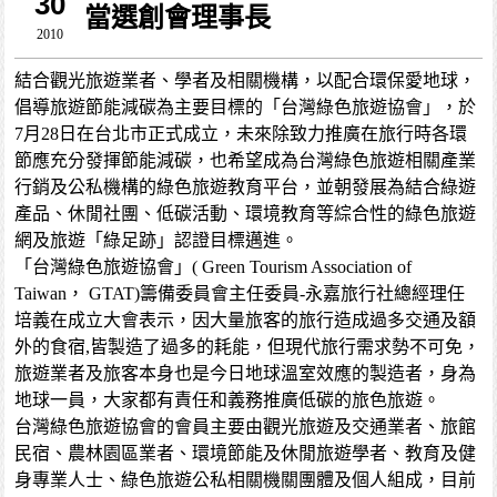
30
當選創會理事長
2010
結合觀光旅遊業者、學者及相關機構，以配合環保愛地球，
倡導旅遊節能減碳為主要目標的「台灣綠色旅遊協會」，於
7月28日在台北市正式成立，未來除致力推廣在旅行時各環
節應充分發揮節能減碳，也希望成為台灣綠色旅遊相關產業
行銷及公私機構的綠色旅遊教育平台，並朝發展為結合綠遊
產品、休閒社團、低碳活動、環境教育等綜合性的綠色旅遊
網及旅遊「綠足跡」認證目標邁進。
「台灣綠色旅遊協會」( Green Tourism Association of
Taiwan， GTAT)籌備委員會主任委員-永嘉旅行社總經理任
培義在成立大會表示，因大量旅客的旅行造成過多交通及額
外的食宿,皆製造了過多的耗能，但現代旅行需求勢不可免，
旅遊業者及旅客本身也是今日地球溫室效應的製造者，身為
地球一員，大家都有責任和義務推廣低碳的旅色旅遊。
台灣綠色旅遊協會的會員主要由觀光旅遊及交通業者、旅館
民宿、農林園區業者、環境節能及休閒旅遊學者、教育及健
身專業人士、綠色旅遊公私相關機關團體及個人組成，目前