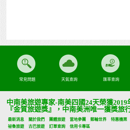
常見問題
天氣查詢
匯率查詢
中南美旅遊專家-南美四國24天榮獲201
『金質旅遊獎』，中南美洲唯一獲獎旅
最新消息
關於我們
團體旅遊
當地參團
郵輪世界
特惠機票
祕魯旅遊
古巴旅遊
訂單查詢
信用卡專區