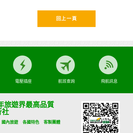
回上一頁
電壓插座
航班查詢
飛航訊息
9年旅遊界最高品質
行社
國內旅遊
各國特色
客製團體