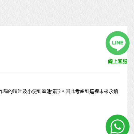
線上客服
人作嘔的嘔吐及小便到鹽池情形。因此考慮到這裡未來永續