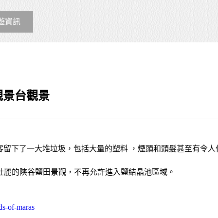
遊資訊
觀景台觀景
遊客留下了一大堆垃圾，包括大量的塑料 ，煙頭和頭髮甚至有令
眺瞰壯麗的陝谷鹽田景觀，不再允許進入鹽結晶池區域。
nds-of-maras