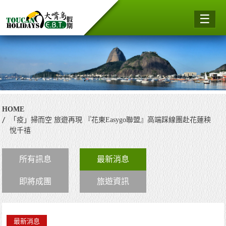
☰
HOME
「疫」掃而空 旅遊再現 『花東Easygo聯盟』高端踩線團赴花蓮秧
悅千禧
所有訊息
最新消息
即將成團
旅遊資訊
最新消息