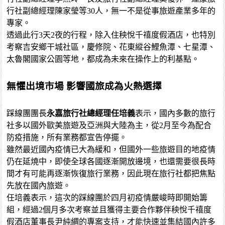
行社副總經理陳家瑩等30人，無一不是從事旅遊產業多年的
專家。
透過此行3天2夜的行程，除入住秧悅千禧度假酒店，也特別
考察吉安鄉干城社區，慶修院、花東縱谷鯉魚潭、七星潭、
太魯閣國家公園等地，都成為未來在操作上的利基點。
無懼出境市場 影響國旅成為火熱選擇
踩線團團長
永嘉旅行社總經理任培義
表示，國內多數的旅行
社多以國外歐美旅遊及亞洲與大陸為主，從2月至今為配合
防疫措施，所有業務都宣告停擺。
雖然最近國內疫情已大為緩和，但國外一些旅遊目的地疫情
仍在延燒中，即使全球各國逐漸開放邊境，也還需要很長時
間才有可能再逐漸恢復旅行業務，因此現在旅行社都把焦點
先放在國內旅遊。
任培義表示，這次的踩線團於四月初疫情嚴峻時即開始籌
組，經過2個月多次考察並且獲得主要合作夥伴秧悅千禧度
假酒店董事長尹純綢的專案支持，才能快速並集結國內許多