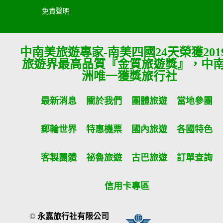
免責聲明
中南美旅遊專家-南美四國24天榮獲201
旅遊界最高品質『金質旅遊獎』，中
洲唯一獲獎旅行社
最新消息
關於我們
團體旅遊
當地參團
郵輪世界
特惠機票
國內旅遊
各國特色
客製團體
祕魯旅遊
古巴旅遊
訂單查詢
信用卡專區
©
永嘉旅行社有限公司