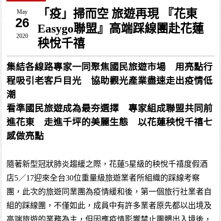
「疫」掃而空 旅遊再現 『花東
May
26
Easygo聯盟』高端踩線團赴花蓮
2020
秧悅千禧
集結各線路專家一同聚焦國民旅遊市場 用亮點行
程吸引老客戶目光 協助觀光產業盡速走出疫情低
潮
看準國民旅遊成為最夯選擇 專家組成聯盟共同前
進花東 走進千坪的美麗生態 以花蓮秧悅千禧七
感做亮點
隨著新型冠狀肺炎趨緩之際，花蓮5星級的秧悅千禧度假酒
店5／17迎來全台30位重量級旅遊業者所組織的踩線考察
團，此次的旅遊同業團為疫情緩和後，第一個旅行社業者自
組的踩線團，不僅如此，成員中有許多業者原先都以出境及
高端旅遊的業務為主，但因應疫情影響禁止團體出入境後，