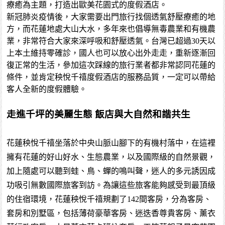
療癒為主題，打造出歐美花園式的度假酒店。
新冠肺炎疫情後，大家需要出門旅行找個透氣舒壓療癒的地
方，而花蓮地處大山大水，多年來也倡導無毒農業和有機農
業，非常符合大家來深呼吸和舒壓透氣。台灣已超過30天以
上本土維持零確診，國人也可以放心出外走走，重新逐漸回
復正常的生活，參加這次踩線的旅行業者都非常認同花蓮的
條件，並肯定秧悅千禧度假酒店的服務品質，一定可以帶給
客人全新的度假體驗。
走進千坪的美麗生態 飯店與大自然和諧共生
花蓮秧悅千禧坐落於中央山脈山腳下的有機村落中，在這裡
擁有花蓮的好山好水、生態農業，以及國際級的自然景觀，
加上隨處可以聽到蛙、鳥、蟬的鳴叫聲，迷人的多元誘因成
功吸引無數國際旅客到訪。為讓這些旅客能夠感受到最頂級
的住宿環境，花蓮秧悅千禧規劃了142間客房，分為客房、
套房和別墅區，包括薄荷豪華客房、迷迭香尊貴客房、薰衣