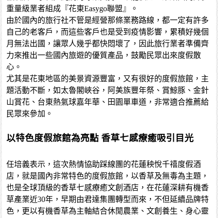
重量級業者組成『花東Easygo聯盟』。
由於國內的旅行社不管是經營那條業務路線，都一定有許多
自己的老客戶，而這些客戶也是受到疫情影響，累積好幾個
月無法出國，讓眾人幾乎都快悶壞了，因此旅行業者準備齊
力來推出一些國內旅遊的優質產品，鼓勵民眾出來度假散
心。
尤其是花東地區的美景資源豐富，又有很好的度假旅館，主
題活動不斷，如太魯閣峽谷，阿美族豐年祭、賞鯨豚、金針
山賞花、台東熱氣球嘉年華、田園單車道，非常適合推薦給
民眾來參加。
以特色度假旅館為亮點 香草七感療癒吸引目光
任培義表示，這次熱情協助踩線團的花蓮秧悅千禧度假酒
店，就是國內非常特色的度假旅館，以香草及無毒為主題，
也是全球頂級的香草七感療癒文創酒店，在花蓮深耕有機香
草產業近30年，早期由君達集團轉型而來，不但延續品牌特
色，更以有機香草為主軸結合休閒農業、文創養生、身心靈