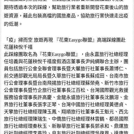
期待透過本次的踩線，幫助旅行業者重新開發花東後山的旅
遊資源，藉此包裝高檔的國旅產品，協助旅行業快速走出疫
的低潮。
「疫」掃而空 旅遊再現 『花東Easygo聯盟』高端踩線團赴
花蓮秧悅千禧
此踩線團取名為『花東Easygo聯盟』，由永嘉旅行社總經理
任培義與花蓮秧悅千禧度假酒店董事長尹純綢聯合主辦，團
員包括旅行公會全聯會理事長暨大馨旅行社董事長蕭博仁、
前交通部觀光局局長暨久華旅行社董事長蘇成田、台南市旅
行公會理事長暨台南飛揚旅行社總經理蘇榮堯、新竹市旅行
公會理事長暨竹企旅行社董事長江百松、台灣國際觀光救援
服務協會理事長許高慶、金龍永盛旅行社董事長沈鵬溶、金
界旅行社董事長張李正琴、台灣中國旅行社總經理黃德貞、
天擎旅行社總經理陳玉鳳、翔順旅行社董事長王魁元、西北
旅行社總經理陳瑞生、中僑旅行社總經理林雲鶴、都邑國際
旅行社總經理秦秋玉、新聯華旅行社董事長郭承和、鼎運旅
行社副總經理李燕玲、良友旅行社副總經理吳復界、達康旅