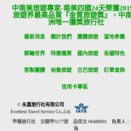
中南美旅遊專家-南美四國24天榮獲201
旅遊界最高品質『金質旅遊獎』，中
洲唯一獲獎旅行社
最新消息
關於我們
團體旅遊
當地參團
郵輪世界
特惠機票
國內旅遊
各國特色
客製團體
祕魯旅遊
古巴旅遊
訂單查詢
信用卡專區
©
永嘉旅行社有限公司
Everbest Travel Service Co.,Ltd.
甲種旅行社 交觀甲5177號 品保北 06480001 負責人
珠