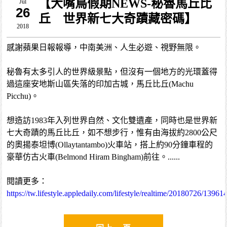
【大嘴鳥假期NEWS-秘魯馬丘比
Jul
26
丘 世界新七大奇蹟藏密碼】
2018
感謝蘋果日報報導，中南美洲、人生必遊、視野無限。
秘魯有太多引人的世界級景點，但沒有一個地方的光環蓋得
過這座安地斯山區失落的印加古城，馬丘比丘(Machu
Picchu)。
想造訪1983年入列世界自然、文化雙遺產，同時也是世界新
七大奇蹟的馬丘比丘，如不想步行，惟有由海拔約2800公尺
的奧揚泰坦博(Ollaytantambo)火車站，搭上約90分鐘車程的
豪華仿古火車(Belmond Hiram Bingham)前往。......
閱讀更多：
https://tw.lifestyle.appledaily.com/lifestyle/realtime/20180726/13961