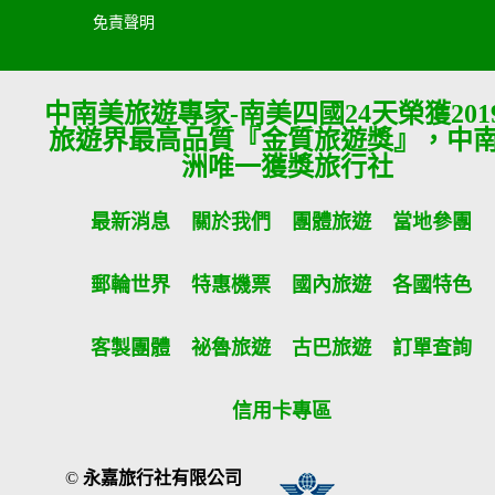
免責聲明
中南美旅遊專家-南美四國24天榮獲201
旅遊界最高品質『金質旅遊獎』，中
洲唯一獲獎旅行社
最新消息
關於我們
團體旅遊
當地參團
郵輪世界
特惠機票
國內旅遊
各國特色
客製團體
祕魯旅遊
古巴旅遊
訂單查詢
信用卡專區
©
永嘉旅行社有限公司