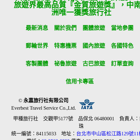
旅遊界最高品質『金質旅遊獎』，中
洲唯一獲獎旅行社
最新消息
關於我們
團體旅遊
當地參團
郵輪世界
特惠機票
國內旅遊
各國特色
客製團體
祕魯旅遊
古巴旅遊
訂單查詢
信用卡專區
©
永嘉旅行社有限公司
Everbest Travel Service Co.,Ltd.
甲種旅行社 交觀甲5177號 品保北 06480001 負責人
珠
統一編號：84115033 地址：
台北市中山區松江路129號11