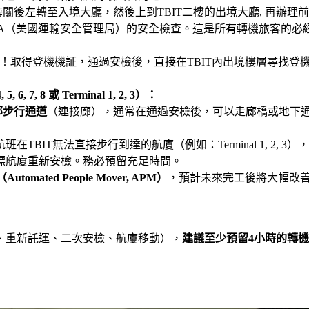
著行李通過海關後左轉至入境大廳，然後上到TBIT二樓的出境大廳, 再
SA（美國運輸安全管理局）的安全檢查。這是所有轉機旅客的必
！取得登機機証，通過安檢後，直接在TBIT內出境樓層尋找登機
 5, 6, 7, 8
或
Terminal 1, 2, 3
）：
部步行通道
（連接廊），通常在通過安檢後，可以走廊橋或地下
在TBIT無法直接步行到達的航廈（例如：Terminal 1, 2,
標航廈重新安檢。務必預留充足時間。
（
Automated People Mover, APM
）
，預計未來完工後將大幅改
、重新託運、二次安檢、航廈移動），
建議至少預留
4
小時的轉機