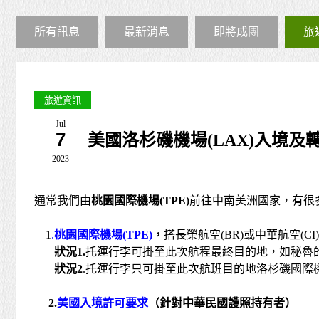
所有訊息
最新消息
即將成團
旅
旅遊資訊
Jul
7
美國洛杉磯機場(LAX)入境及
2023
通常我們由
桃園國際機場
(TPE)
前往中南美洲國家，有很
1
.
桃園國際機場
(TPE)
，
搭長榮航空(BR)或中華航空(
狀況
1.
托運行李可掛至此次航程最終目的地，如秘魯的利
狀況
2
.托運行李只可掛至此次航班目的地洛杉磯國際
2.
美國入境許可要求
（針對中華民國護照持有者）