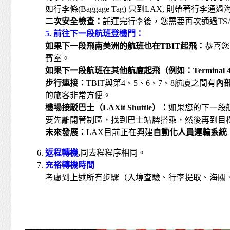
如行李條(Baggage Tag) 只到LAX, 則帶
二次安全檢查：
託運完行李後，您需要再次通過T
5. 前往下一段航班登機門：
如果下一段飛南美洲的航班也在
TBIT
起飛：
恭喜您
賓室。
如果下一段航班在其他航廈起飛（例如：
Terminal 4,
步行連接：
TBIT與第4、5、6、7、8航廈之間有
內
的旅客非常方便。
機場接駁巴士（
LAXit Shuttle
）：
如果您的下一段航班
要先離開管制區，找到巴士站牌搭乘，然後再到目
未來發展：
LAX目前正在興建
自動化人員運輸系統
返程轉機
,
同去程程序相同。
充裕轉機時間
考慮到上述所有步驟（入境查驗、行李提取、海關