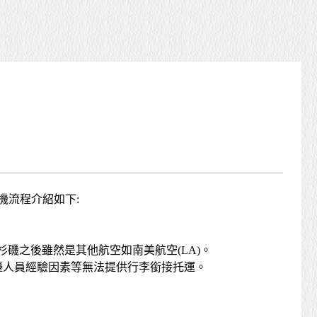
轉機流程介紹如下:
杉磯之後雖然是其他航空如南美航空(LA)。
櫃檯人員經驗因素等無法提供行李銜接托運。