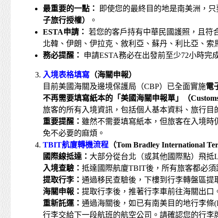
最重要的一點：
即使您的最終目的地是南美洲，只
子旅行授權）
。
ESTA
申請：
若您的客戶持有中華民國護照，且符合美國
北韓、伊朗、伊拉克、敘利亞、蘇丹、利比亞、索馬
務必提醒：
申請ESTA務必在出發前至少72小時
入境表格填寫
（海關申報）
目前美國海關及邊境保護局（CBP）已全面實施
電
不再需要填寫紙本的「美國海關申報單」（
Customs
旅客的所有入境資訊，包括個人基本資料、旅行目
重要提醒：
雖然不需要填寫紙本，但旅客在入境時
免不必要的麻煩。
TBIT
航廈轉機流程
（
Tom Bradley International Te
國際線抵達：
大部分從台北（或其他國際點）飛抵LAX的國際航
入境查驗：
抵達國際航廈TBIT後，所有旅客都
提取行李：
通過移民查驗後，下樓到行李轉盤區提
海關申報：
提取行李後，推著行李車前往海關出口
重新託運：
通過海關後，如已有南美目的地行李條(Bagg
行李交給下一段航班的航空公司。請確認您的行李