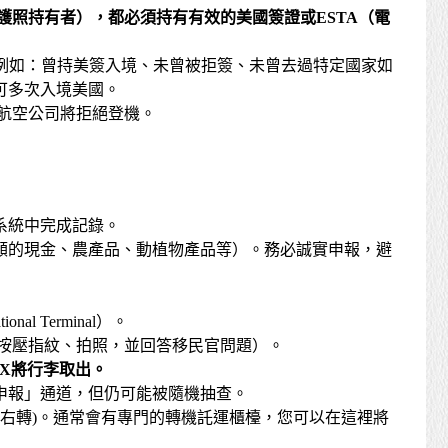
護照持有者），都必須持有有效的美國簽證或
ESTA
（電
）的資格（例如：曾持美簽入境、未曾被拒簽、未曾去過特定國家如
可多次入境美國。
，航空公司將拒絕登機。
系統中完成記錄。
額的現金、農產品、動植物產品等）。務必誠實申報，避
l Terminal）。
、按壓指紋、拍照，並回答移民官問題）。
X
將行李取出。
申報」通道，但仍可能被隨機抽查。
(通過海關後右轉)。通常會有專門的轉機託運櫃檯，您可以在這裡將