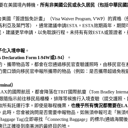
要在美國境內轉機，
所有非美國公民或永久居民（包括中華民國
「簽證豁免計畫」（Visa Waiver Program, VWP
利亞及葉門等），通常建議申請ESTA。ESTA效期兩年，期間
完成，建議更早申請，以免耽誤行程。未持有有效ESTA或簽證者
子化入境申報
。
 Declaration Form I-94W
或
I-94
）
。
的、攜帶物品等，都會在您通過移民官查驗護照時，由移民官在
仍需口頭向移民官申報所攜帶的物品（例如：是否攜帶超過免稅
rminal
）
班，都會降落在TBIT國際航廈（Tom Bradley Internationa
必須跟隨指示前往移民局櫃檯，排隊等候進行入境查驗（提交護照
取所有託運行李。即使是聯程機票，
也幾乎所有情況都需要在
LA
。此時，您會被詢問是否需要申報物品，如無須申報可走「無須
age Tag)立即尋找「Connecting Baggage」的標示
牌已正確掛到南美洲的最終目的地。