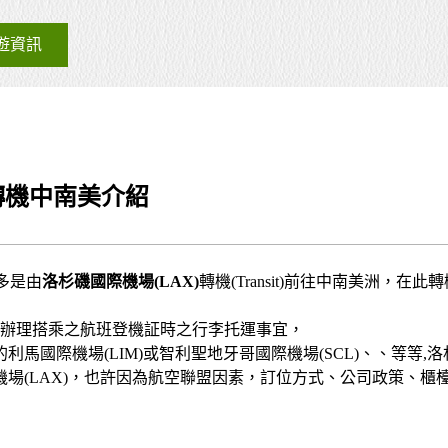
遊資訊
轉機中南美介紹
多是由
洛杉磯國際機場
(LAX)
轉機(Transit)前往中南美洲，在此
CI)辦理搭乘之航班登機証時之行李托運事宜，
馬國際機場(LIM)或智利聖地牙哥國際機場(SCL)、、等等,洛
機場(LAX)，也許因為航空聯盟因素，訂位方式、公司政策、