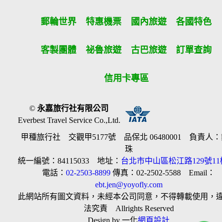
郵輪世界
特惠機票
國內旅遊
各國特色
客製團體
祕魯旅遊
古巴旅遊
訂單查詢
信用卡專區
©
永嘉旅行社有限公司
Everbest Travel Service Co.,Ltd.
甲種旅行社 交觀甲5177號 品保北 06480001 負責人
珠
統一編號：84115033 地址：
台北市中山區松江路129號11
電話：
02-2503-8899
傳真：02-2502-5588 Email：
ebt.jen@yoyofly.com
此網站所有圖文資料，未經本公司同意，不得轉載使用，
法究責 Allrights Reserved
Design by 一化
網頁設計