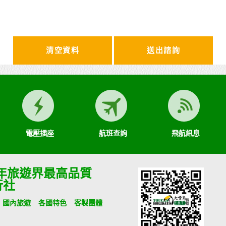
清空資料
電壓插座
航班查詢
飛航訊息
9年旅遊界最高品質
行社
國內旅遊
各國特色
客製團體