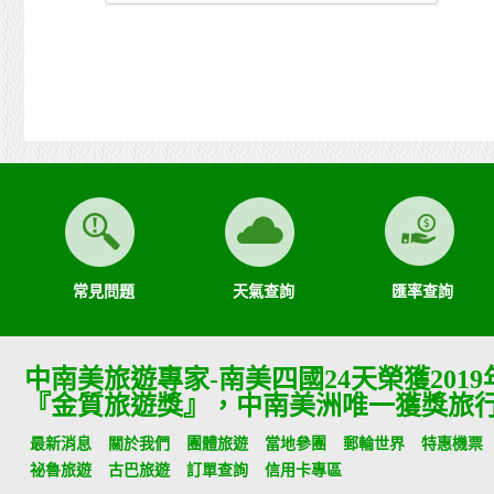
常見問題
天氣查詢
匯率查詢
中南美旅遊專家-南美四國24天榮獲201
『金質旅遊獎』，中南美洲唯一獲獎旅
最新消息
關於我們
團體旅遊
當地參團
郵輪世界
特惠機票
祕魯旅遊
古巴旅遊
訂單查詢
信用卡專區