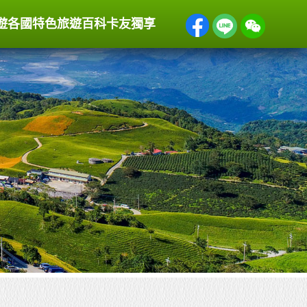
遊
各國特色
旅遊百科
卡友獨享