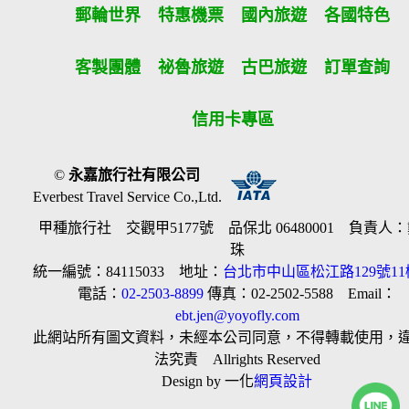
郵輪世界
特惠機票
國內旅遊
各國特色
客製團體
祕魯旅遊
古巴旅遊
訂單查詢
信用卡專區
©
永嘉旅行社有限公司
Everbest Travel Service Co.,Ltd.
甲種旅行社 交觀甲5177號 品保北 06480001 負責人
珠
統一編號：84115033 地址：
台北市中山區松江路129號11
電話：
02-2503-8899
傳真：02-2502-5588 Email：
ebt.jen@yoyofly.com
此網站所有圖文資料，未經本公司同意，不得轉載使用，
法究責 Allrights Reserved
Design by 一化
網頁設計