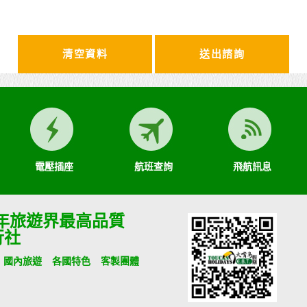
清空資料
電壓插座
航班查詢
飛航訊息
9年旅遊界最高品質
行社
國內旅遊
各國特色
客製團體