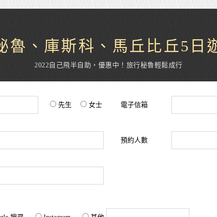
秘魯、庫斯科、馬丘比丘5日
2022自己飛半自助，優惠中！旅行秘魯輕鬆成行
先生
女士
電子信箱
預約人數