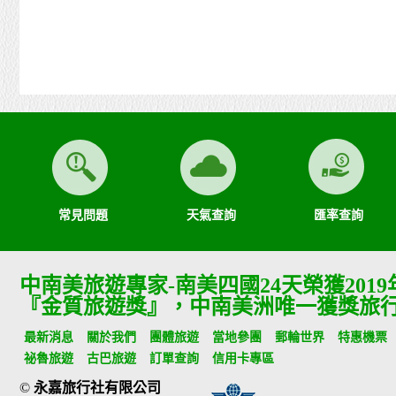
常見問題
天氣查詢
匯率查詢
中南美旅遊專家-南美四國24天榮獲201
『金質旅遊獎』，中南美洲唯一獲獎旅
最新消息
關於我們
團體旅遊
當地參團
郵輪世界
特惠機票
祕魯旅遊
古巴旅遊
訂單查詢
信用卡專區
©
永嘉旅行社有限公司