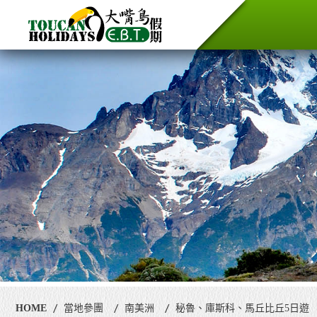
HOME
當地參團
南美洲
秘魯、庫斯科、馬丘比丘5日遊