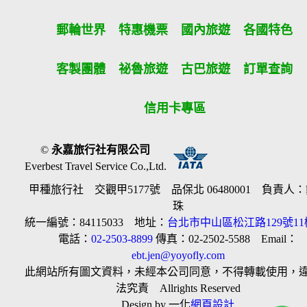
郵輪世界
特惠機票
國內旅遊
各國特色
客製團體
祕魯旅遊
古巴旅遊
訂單查詢
信用卡專區
©
永嘉旅行社有限公司
Everbest Travel Service Co.,Ltd.
甲種旅行社 交觀甲5177號 品保北 06480001 負責人
珠
統一編號：84115033 地址：
台北市中山區松江路129號11
電話：
02-2503-8899
傳真：02-2502-5588 Email：
ebt.jen@yoyofly.com
此網站所有圖文資料，未經本公司同意，不得轉載使用，
法究責 Allrights Reserved
Design by 一化
網頁設計