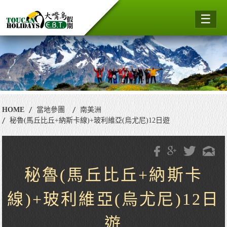
☰
HOME
當地參團
南美洲
秘魯(馬丘比丘+納斯卡線)+玻利維亞(烏尤尼)12日遊
秘魯(馬丘比丘+納斯卡
線)+玻利維亞(烏尤尼)12日
遊