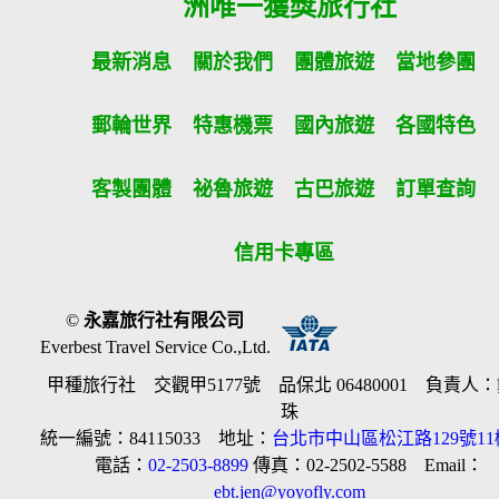
洲唯一獲獎旅行社
最新消息
關於我們
團體旅遊
當地參團
郵輪世界
特惠機票
國內旅遊
各國特色
客製團體
祕魯旅遊
古巴旅遊
訂單查詢
信用卡專區
©
永嘉旅行社有限公司
Everbest Travel Service Co.,Ltd.
甲種旅行社 交觀甲5177號 品保北 06480001 負責人
珠
統一編號：84115033 地址：
台北市中山區松江路129號11
電話：
02-2503-8899
傳真：02-2502-5588 Email：
ebt.jen@yoyofly.com