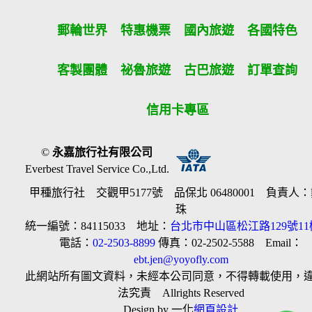
郵輪世界
特惠機票
國內旅遊
各國特色
客製團體
祕魯旅遊
古巴旅遊
訂單查詢
信用卡專區
©
永嘉旅行社有限公司
Everbest Travel Service Co.,Ltd.
甲種旅行社 交觀甲5177號 品保北 06480001 負責人
珠
統一編號：84115033 地址：
台北市中山區松江路129號11
電話：
02-2503-8899
傳真：02-2502-5588 Email：
ebt.jen@yoyofly.com
此網站所有圖文資料，未經本公司同意，不得轉載使用，
法究責 Allrights Reserved
Design by 一化
網頁設計