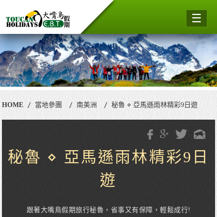
☰
HOME
當地參團
南美洲
秘魯 ⋄ 亞馬遜雨林精彩9日遊
秘魯 ⋄ 亞馬遜雨林精彩9日
遊
跟著大嘴鳥假期旅行秘魯，省事又有保障，輕鬆成行!