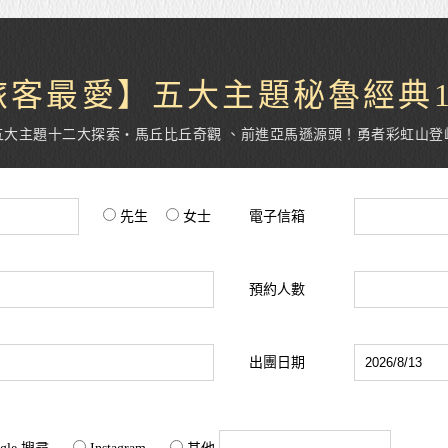
旅客最愛】五大主題秘魯經典1
五大主題十二大探索・馬丘比丘奇觀 、前進亞馬遜源頭！勇者彩虹山登
先生
女士
電子信箱
預約人數
出團日期