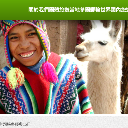
關於我們
團體旅遊
當地參團
郵輪世界
國內旅
主題秘魯經典15日