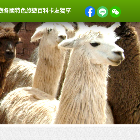
遊
各國特色
旅遊百科
卡友獨享