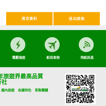
清空資料
電壓插座
航班查詢
飛航訊息
9年旅遊界最高品質
行社
國內旅遊
各國特色
客製團體