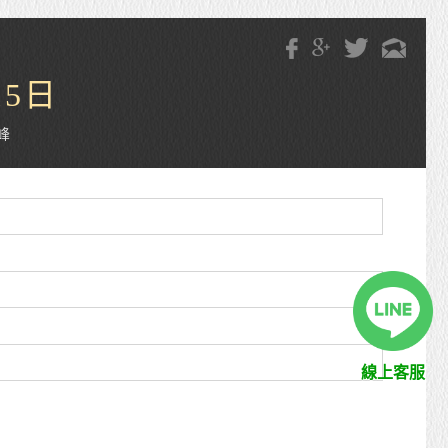
5日
峰
線上客服