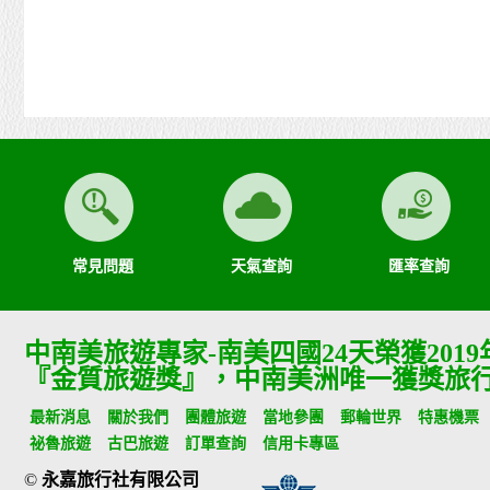
常見問題
天氣查詢
匯率查詢
中南美旅遊專家-南美四國24天榮獲201
『金質旅遊獎』，中南美洲唯一獲獎旅
最新消息
關於我們
團體旅遊
當地參團
郵輪世界
特惠機票
祕魯旅遊
古巴旅遊
訂單查詢
信用卡專區
©
永嘉旅行社有限公司