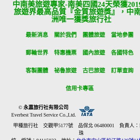
中南美旅遊專家-南美四國24天榮獲201
旅遊界最高品質『金質旅遊獎』，中
洲唯一獲獎旅行社
最新消息
關於我們
團體旅遊
當地參團
郵輪世界
特惠機票
國內旅遊
各國特色
客製團體
祕魯旅遊
古巴旅遊
訂單查詢
信用卡專區
©
永嘉旅行社有限公司
Everbest Travel Service Co.,Ltd.
甲種旅行社 交觀甲5177號 品保北 06480001 負責人
珠