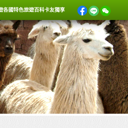
遊
各國特色
旅遊百科
卡友獨享