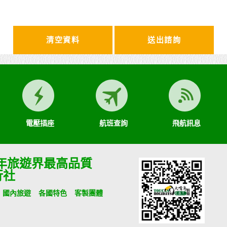
清空資料
電壓插座
航班查詢
飛航訊息
9年旅遊界最高品質
行社
國內旅遊
各國特色
客製團體