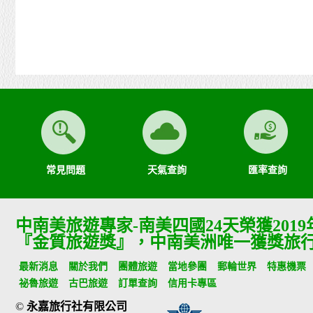
常見問題
天氣查詢
匯率查詢
中南美旅遊專家-南美四國24天榮獲201
『金質旅遊獎』，中南美洲唯一獲獎旅
最新消息
關於我們
團體旅遊
當地參團
郵輪世界
特惠機票
祕魯旅遊
古巴旅遊
訂單查詢
信用卡專區
©
永嘉旅行社有限公司