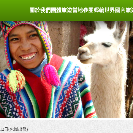
關於我們
團體旅遊
當地參團
郵輪世界
國內旅
12日(包團出發)