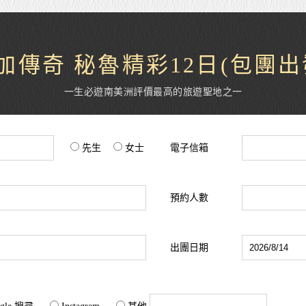
加傳奇 秘魯精彩12日(包團出
一生必遊南美洲評價最高的旅遊聖地之一
先生
女士
電子信箱
預約人數
出團日期