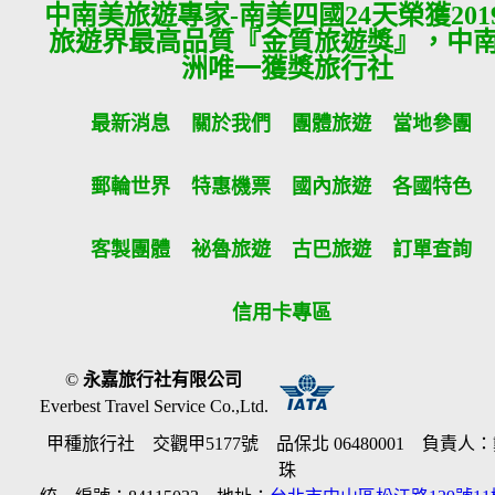
中南美旅遊專家-南美四國24天榮獲201
旅遊界最高品質『金質旅遊獎』，中
洲唯一獲獎旅行社
最新消息
關於我們
團體旅遊
當地參團
郵輪世界
特惠機票
國內旅遊
各國特色
客製團體
祕魯旅遊
古巴旅遊
訂單查詢
信用卡專區
©
永嘉旅行社有限公司
Everbest Travel Service Co.,Ltd.
甲種旅行社 交觀甲5177號 品保北 06480001 負責人
珠