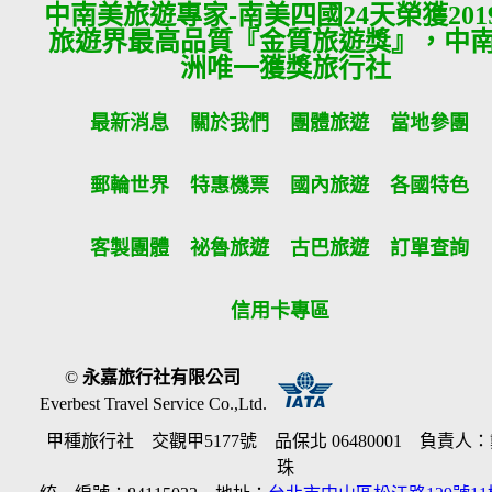
中南美旅遊專家-南美四國24天榮獲201
旅遊界最高品質『金質旅遊獎』，中
洲唯一獲獎旅行社
最新消息
關於我們
團體旅遊
當地參團
郵輪世界
特惠機票
國內旅遊
各國特色
客製團體
祕魯旅遊
古巴旅遊
訂單查詢
信用卡專區
©
永嘉旅行社有限公司
Everbest Travel Service Co.,Ltd.
甲種旅行社 交觀甲5177號 品保北 06480001 負責人
珠