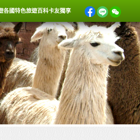
遊
各國特色
旅遊百科
卡友獨享