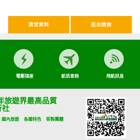
清空資料
電壓插座
航班查詢
飛航訊息
9年旅遊界最高品質
行社
國內旅遊
各國特色
客製團體