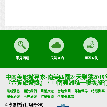
常見問題
天氣查詢
匯率查詢
中南美旅遊專家-南美四國24天榮獲201
『金質旅遊獎』，中南美洲唯一獲獎旅
最新消息
關於我們
團體旅遊
當地參團
郵輪世界
特惠機票
祕魯旅遊
古巴旅遊
訂單查詢
信用卡專區
©
永嘉旅行社有限公司