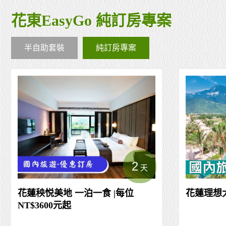
花東EasyGo 純訂房專案
半自助套裝
純訂房專案
2
天
花蓮秧悦美地 一泊一食 |每位
花蓮理想
NT$3600元起