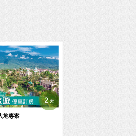
2
天
大地專案