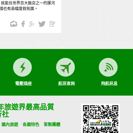
00 就能住世界百大飯店之一的運河
國也有高檔度假氛圍。
電壓插座
航班查詢
飛航訊息
9年旅遊界最高品質
行社
國內旅遊
各國特色
客製團體