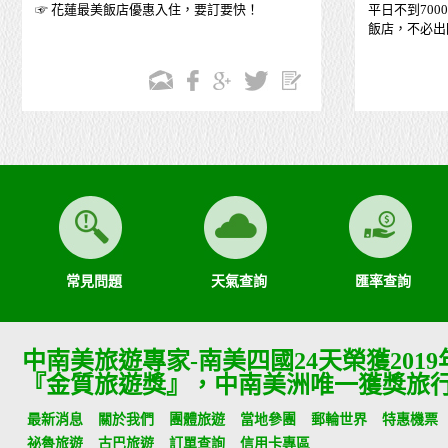
☞ 花蓮最美飯店優惠入住，要訂要快！
平日不到70
飯店，不必出
常見問題
天氣查詢
匯率查詢
中南美旅遊專家-南美四國24天榮獲201
『金質旅遊獎』，中南美洲唯一獲獎旅
最新消息
關於我們
團體旅遊
當地參團
郵輪世界
特惠機票
祕魯旅遊
古巴旅遊
訂單查詢
信用卡專區