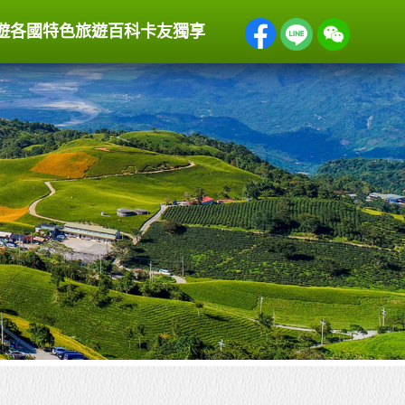
遊
各國特色
旅遊百科
卡友獨享