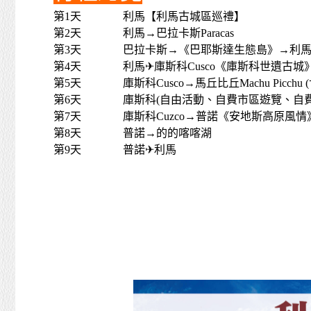
第1天
利馬【利馬古城區巡禮】
第2天
利馬→巴拉卡斯Paracas
第3天
巴拉卡斯→《巴耶斯達生態島》→利
第4天
利馬✈庫斯科Cusco《庫斯科世遺古城
第5天
庫斯科Cusco→馬丘比丘Machu Picch
第6天
庫斯科(自由活動、自費市區遊覽、自
第7天
庫斯科Cuzco→普諾《安地斯高原風情
第8天
普諾→的的喀喀湖
第9天
普諾✈利馬