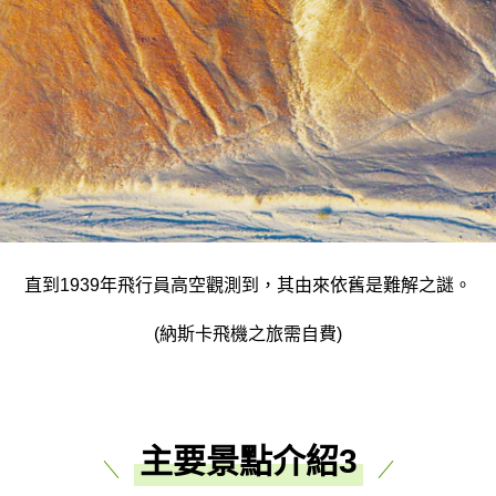
直到1939年飛行員高空觀測到，其由來依舊是難解之謎。
(納斯卡飛機之旅需自費)
主要景點介紹3