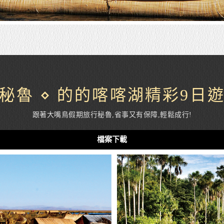
秘魯 ⋄ 的的喀喀湖精彩9日
跟著大嘴鳥假期旅行秘魯,省事又有保障,輕鬆成行!
檔案下載