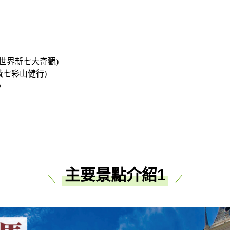
馬
》
u (世界新七大奇觀)
費七彩山健行)
》
主要景點介紹1