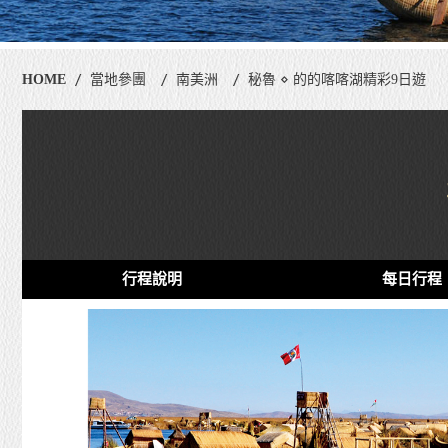
HOME
當地參團
南美洲
秘魯 ⋄ 的的喀喀湖精彩9日遊
行程說明
每日行程