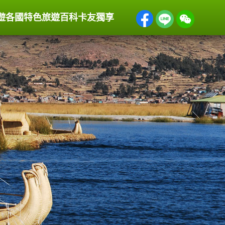
遊
各國特色
旅遊百科
卡友獨享