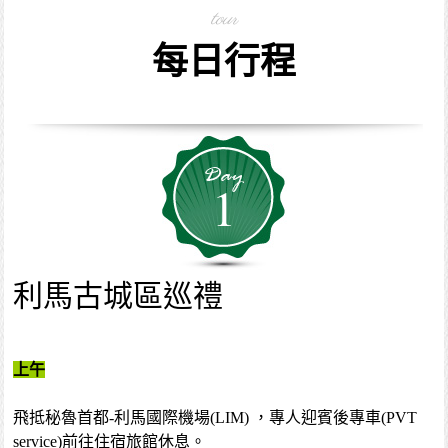
tour
每日行程
1
利馬古城區巡禮
上午
飛抵秘魯首都-利馬國際機場(LIM) ，專人迎賓後專車(PVT
service)前往住宿旅館休息。