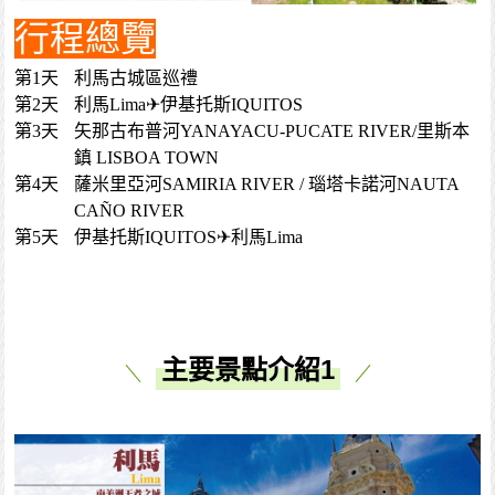
行程總覽
第1天
利馬古城區巡禮
第2天
利馬Lima✈伊基托斯IQUITOS
第3天
矢那古布普河YANAYACU-PUCATE RIVER/里斯本
鎮 LISBOA TOWN
第4天
薩米里亞河SAMIRIA RIVER / 瑙塔卡諾河NAUTA
CAÑO RIVER
第5天
伊基托斯IQUITOS✈利馬Lima
主要景點介紹1