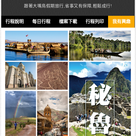
跟著大嘴鳥假期旅行,省事又有保障,輕鬆成行!
行程說明
每日行程
檔案下載
行程列印
我有興趣