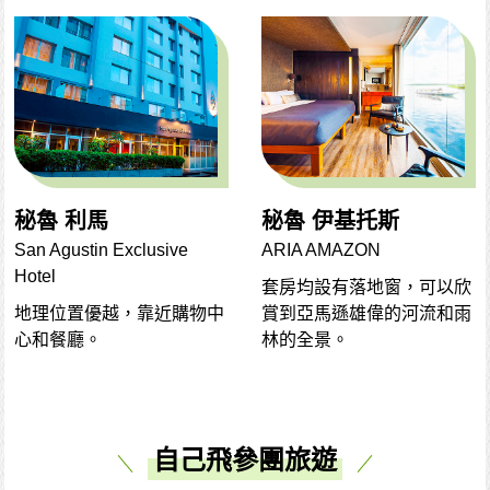
秘魯 利馬
秘魯 伊基托斯
San Agustin Exclusive
ARIA AMAZON
Hotel
套房均設有落地窗，可以欣
地理位置優越，靠近購物中
賞到亞馬遜雄偉的河流和雨
心和餐廳。
林的全景。
自己飛參團旅遊