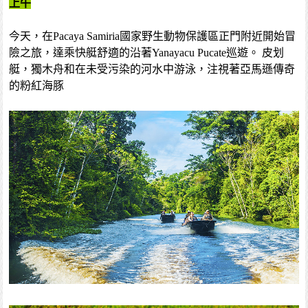
上午
今天，在Pacaya Samiria國家野生動物保護區正門附近開始冒
險之旅，達乘快艇舒適的沿著Yanayacu Pucate巡遊。 皮划
艇，獨木舟和在未受污染的河水中游泳，注視著亞馬遜傳奇
的粉紅海豚