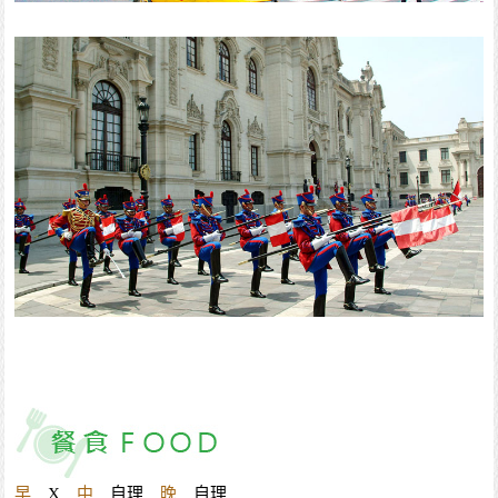
早
X
中
自理
晚
自理