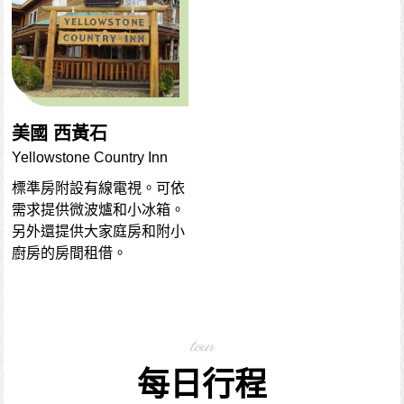
美國 西黃石
Yellowstone Country Inn
標準房附設有線電視。可依
需求提供微波爐和小冰箱。
另外還提供大家庭房和附小
廚房的房間租借。
tour
每日行程