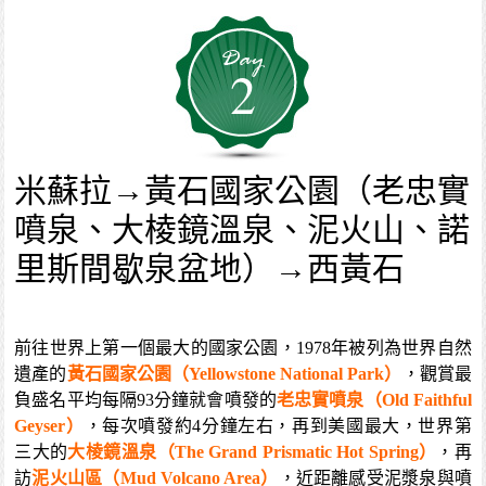
2
米蘇拉→黃石國家公園（老忠實
噴泉、大棱鏡溫泉、泥火山、諾
里斯間歇泉盆地）→西黃石
前往世界上第一個最大的國家公園，1978年被列為世界自然
遺產的
黃石國家公園（Yellowstone National Park）
，觀賞最
負盛名平均每隔93分鐘就會噴發的
老忠實噴泉（Old Faithful
Geyser）
，每次噴發約4分鐘左右，再到美國最大，世界第
三大的
大棱鏡溫泉（The Grand Prismatic Hot Spring）
，再
訪
泥火山區（Mud Volcano Area）
，近距離感受泥漿泉與噴