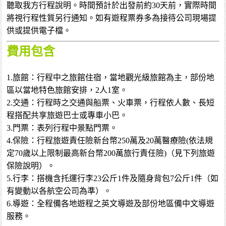
聽取我方行程說明。時間預計於出發前約30天前，實際時間
將視行程性質另行通知。如有遊程票券多為接待公司現場提
供或提供電子檔。
費用包含
1.旅館：行程中之旅館住宿，當地觀光級旅館為主，部份地
區以當地特色旅館安排，2人1室。
2.交通：行程時之交通與船票、火車票，行程依人數、長短
程搭配共享旅遊巴士或專車小巴。
3.門票：表列行程中景點門票。
4.保險：行程旅遊責任險新台幣250萬及20萬醫療險(依法規
定70歲以上限制最高新台幣200萬旅行責任險)（見下列旅遊
保險說明）。
5.行李：搭機含托運行李23公斤1件及隨身背包7公斤1件（如
有變動以各航空公司為準）。
6.導遊：全程備各地遊程之英文導遊及部份地區備中文導遊
服務。