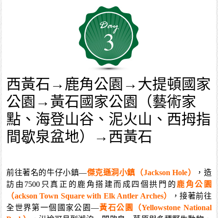
3
西黃石→鹿角公園→大提頓國家
公園→黃石國家公園（藝術家
點、海登山谷、泥火山、西拇指
間歇泉盆地）→西黃石
前往著名的牛仔小鎮—
傑克遜洞小鎮（Jackson Hole）
，造
訪由7500只真正的鹿角搭建而成四個拱門的
鹿角公園
（ackson Town Square with Elk Antler Arches）
，接著前往
全世界第一個國家公園—
黃石公園（Yellowstone National