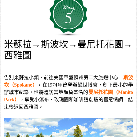
5
米蘇拉→斯波坎→曼尼托花園→
西雅圖
告別米蘇拉小鎮，前往美國華盛頓州第二大旅遊中心—
斯波
坎（Spokane）
，在1974年曾舉辦過世博會，創下最小的舉
辦城市紀錄，也將造訪當地頗負盛名的
曼尼托花園（Manito
Park）
，享受小瀑布、玫瑰園和咖啡館創造的愜意情調，結
束後返回西雅圖。