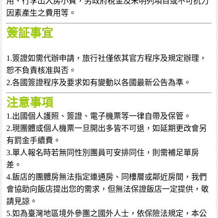
用、行李出入房小費，另政府稅金及未明列項目或不可抗力
因素產生之費用等。
簽証事宜
1.簽證如需代辦申請，旅行社僅依其官方程序及規定辦理，
恕不負責核准與否。
2.各國簽證程序及要求如有變動以各國最新公告為準。
注意事項
1.出國個人護照、簽證、電子機票等一律自帶及保管。
2.現團體或個人機票一旦開出多皆不可退，如延期更改會另
有罰金手續費。
3.單人報名時若無同性別團員可安排同住，則需補足單房
差。
4.飯店的團體房無法指定連通房、同樓層或鄰近房間，我們
會協助向飯店提出您的需求，但無法保證飯店一定提供，敬
請見諒。
5.如為臺灣地區境外參團之國外人士，依保險法規定，本公