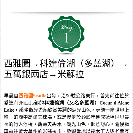
1
西雅圖→科達倫湖（多藍湖）→
五萬銀兩店→米蘇拉
早晨自
西雅圖Seattle
出發，沿90號公路東行，首先前往位於
愛達荷州西北部的
科達倫湖（又名多藍湖）Coeur d'Alene
Lake
，乘坐觀光遊船欣賞美麗的湖光山色，更能一睹世界上
唯一的湖中高爾夫球場，或是漫步於1985年建成號稱世界最
長的行人浮橋，觀藍天碧水，湖光山色，愜意舒心。隨後驅
車前往蒙大拿州的米蘇拉市，參觀當地以筏木工人與老闆互