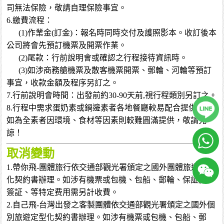
司無法保險，敬請自理保險事宜。
6.繳費流程：
(1)作業金(訂金)：報名時同時交付及護照影本。收訂後本
公司將會先預訂機票及開票作業。
(2)尾款：行前說明會或確認之行程接待資訊時。
(3)如涉商務艙機票及散客機票開票、郵輪、河輪等預訂
事宜，收款金額及程序另訂之。
7.行前說明會時間：出發前約30-90天前,視行程類別另訂之。
8.行程中需求蛋奶素或鍋邊素者各地餐廳較易配合提供，但
如為全素者因環境、食材等因素則較難圓滿提供，敬請見
諒！
取消變動
1.帶你飛-團體旅行依交通部觀光署頒定之國外團體旅遊定型
化契約書辦理。如涉有機票或包機、包船、郵輪、保証房、
簽証、等特定费用需另計收費。
2.自己飛-台灣出發之客製團體依交通部觀光署頒定之國外個
別旅遊定型化契約書辦理。如涉有機票或包機、包船、郵