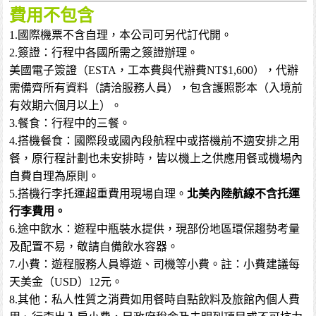
費用不包含
1.國際機票不含自理，本公司可另代訂代開。
2.簽證：行程中各國所需之簽證辦理。
美國電子簽證（ESTA，工本費與代辦費NT$1,600），代辦
需備齊所有資料（請洽服務人員），包含護照影本（入境前
有效期六個月以上）。
3.餐食：行程中的三餐。
4.搭機餐食：國際段或國內段航程中或搭機前不適安排之用
餐，原行程計劃也未安排時，皆以機上之供應用餐或機場內
自費自理為原則。
5.搭機行李托運超重費用現場自理。
北美內陸航線不含托運
行李費用。
6.途中飲水：遊程中瓶裝水提供，現部份地區環保趨勢考量
及配置不易，敬請自備飲水容器。
7.小費：遊程服務人員導遊、司機等小費。註：小費建議每
天美金（USD）12元。
8.其他：私人性質之消費如用餐時自點飲料及旅館內個人費