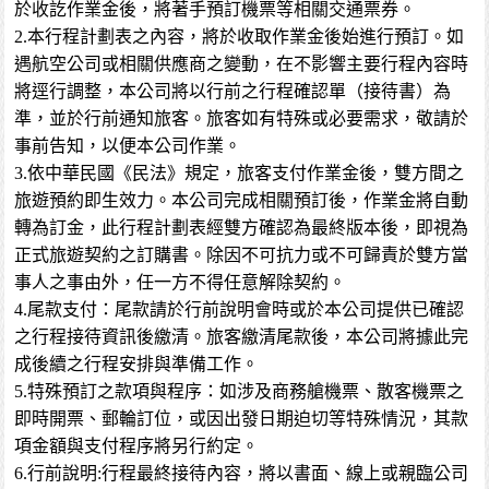
於收訖作業金後，將著手預訂機票等相關交通票券。
2.本行程計劃表之內容，將於收取作業金後始進行預訂。如
遇航空公司或相關供應商之變動，在不影響主要行程內容時
將逕行調整，本公司將以行前之行程確認單（接待書）為
準，並於行前通知旅客。旅客如有特殊或必要需求，敬請於
事前告知，以便本公司作業。
3.依中華民國《民法》規定，旅客支付作業金後，雙方間之
旅遊預約即生效力。本公司完成相關預訂後，作業金將自動
轉為訂金，此行程計劃表經雙方確認為最終版本後，即視為
正式旅遊契約之訂購書。除因不可抗力或不可歸責於雙方當
事人之事由外，任一方不得任意解除契約。
4.尾款支付：尾款請於行前說明會時或於本公司提供已確認
之行程接待資訊後繳清。旅客繳清尾款後，本公司將據此完
成後續之行程安排與準備工作。
5.特殊預訂之款項與程序：如涉及商務艙機票、散客機票之
即時開票、郵輪訂位，或因出發日期迫切等特殊情況，其款
項金額與支付程序將另行約定。
6.行前說明:行程最終接待內容，將以書面、線上或親臨公司