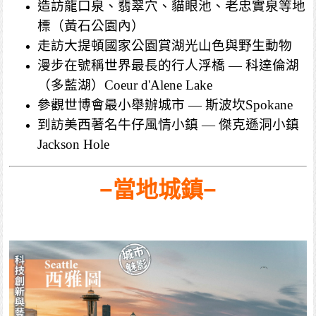
造訪龍口泉、翡翠穴、貓眼池、老忠實泉等地
標（黃石公園內）
走訪大提頓國家公園賞湖光山色與野生動物
漫步在號稱世界最長的行人浮橋 — 科達倫湖
（多藍湖）Coeur d'Alene Lake
參觀世博會最小舉辦城市 — 斯波坎Spokane
到訪美西著名牛仔風情小鎮 — 傑克遜洞小鎮
Jackson Hole
−當地城鎮−