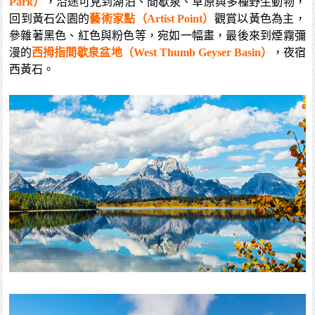
Park）
，沿途可見到湖泊、間歇泉、草原與多種野生動物，
回到黃石公園的
藝術家點（Artist Point）
觀賞以黃色為主，
參雜著黑色、紅色與粉色等，宛如一幅畫，最後來到煙霧彌
漫的
西拇指間歇泉盆地（West Thumb Geyser Basin）
，夜宿
西黃石。