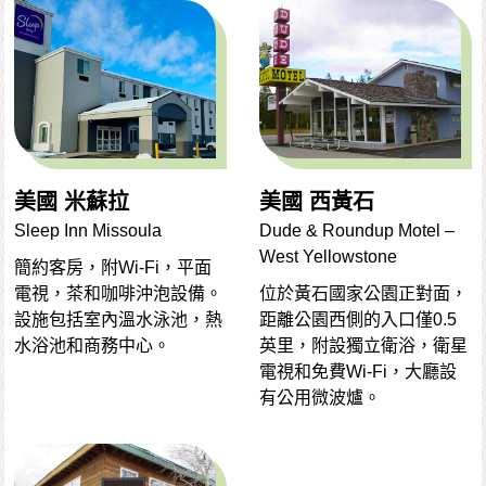
美國 米蘇拉
美國 西黃石
Sleep Inn Missoula
Dude & Roundup Motel –
West Yellowstone
簡約客房，附Wi-Fi，平面
電視，茶和咖啡沖泡設備。
位於黃石國家公園正對面，
設施包括室內溫水泳池，熱
距離公園西側的入口僅0.5
水浴池和商務中心。
英里，附設獨立衛浴，衛星
電視和免費Wi-Fi，大廳設
有公用微波爐。