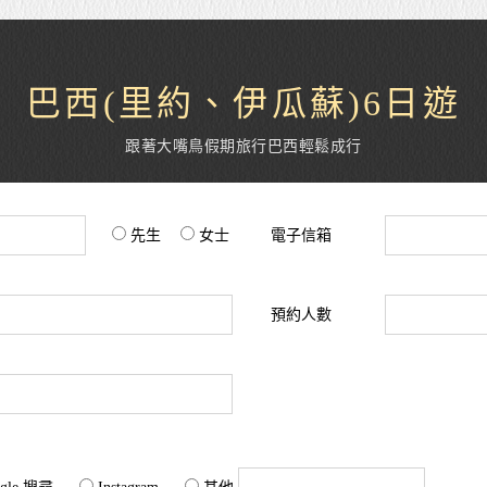
巴西(里約、伊瓜蘇)6日遊
跟著大嘴鳥假期旅行巴西輕鬆成行
先生
女士
電子信箱
預約人數