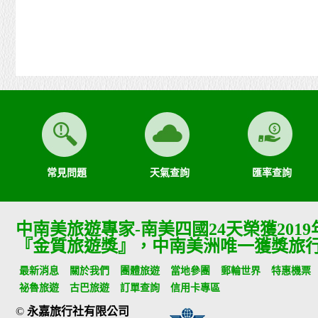
常見問題
天氣查詢
匯率查詢
中南美旅遊專家-南美四國24天榮獲201
『金質旅遊獎』，中南美洲唯一獲獎旅
最新消息
關於我們
團體旅遊
當地參團
郵輪世界
特惠機票
祕魯旅遊
古巴旅遊
訂單查詢
信用卡專區
©
永嘉旅行社有限公司