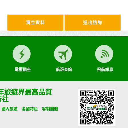
清空資料
電壓插座
航班查詢
飛航訊息
9年旅遊界最高品質
行社
國內旅遊
各國特色
客製團體