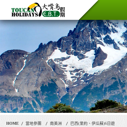
HOME
當地參團
南美洲
巴西(里約、伊瓜蘇)6日遊