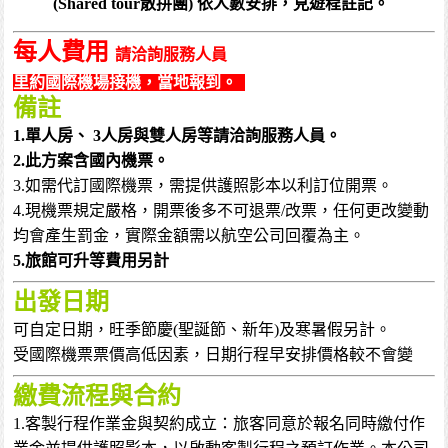
(Shared tour散拼團) 依人數安排，見遊程註記。
每人費用
請洽詢服務人員
里約國際機場接機，當地報到。
備註
1.單人房、 3人房與雙人房等請洽詢服務人員。
2.此方案含國內機票。
3.如需代訂國際機票，需提供護照影本以利訂位開票。
4.現機票規定嚴格，開票後多不可退票/改票，任何更改變動
均會產生罰金，實際金額需以航空公司回覆為主。
5.旅館可升等費用另計
出發日期
可自定日期，旺季節慶(聖誕節、新年)及寒暑假另計。
受國際機票票價高低因素，日期行程早安排價格較不會變
繳費流程與合約
1.客製行程作業金與契約成立：旅客同意於報名同時繳付作