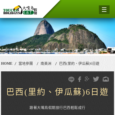
☰
HOME
當地參團
南美洲
巴西(里約、伊瓜蘇)6日遊
巴西(里約、伊瓜蘇)6日遊
跟著大嘴鳥假期旅行巴西輕鬆成行