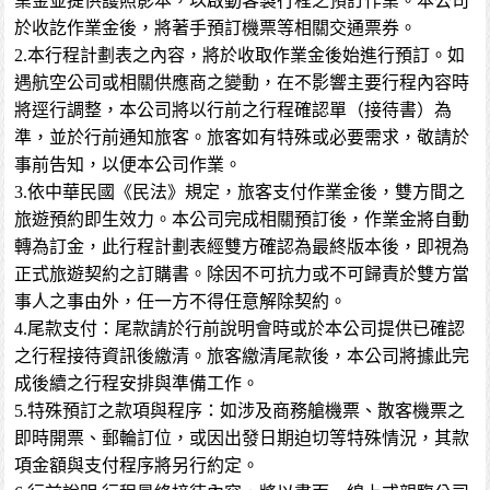
業金並提供護照影本，以啟動客製行程之預訂作業。本公司
於收訖作業金後，將著手預訂機票等相關交通票券。
2.本行程計劃表之內容，將於收取作業金後始進行預訂。如
遇航空公司或相關供應商之變動，在不影響主要行程內容時
將逕行調整，本公司將以行前之行程確認單（接待書）為
準，並於行前通知旅客。旅客如有特殊或必要需求，敬請於
事前告知，以便本公司作業。
3.依中華民國《民法》規定，旅客支付作業金後，雙方間之
旅遊預約即生效力。本公司完成相關預訂後，作業金將自動
轉為訂金，此行程計劃表經雙方確認為最終版本後，即視為
正式旅遊契約之訂購書。除因不可抗力或不可歸責於雙方當
事人之事由外，任一方不得任意解除契約。
4.尾款支付：尾款請於行前說明會時或於本公司提供已確認
之行程接待資訊後繳清。旅客繳清尾款後，本公司將據此完
成後續之行程安排與準備工作。
5.特殊預訂之款項與程序：如涉及商務艙機票、散客機票之
即時開票、郵輪訂位，或因出發日期迫切等特殊情況，其款
項金額與支付程序將另行約定。