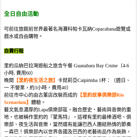
全日自由活動
可前往旅館前世界最著名海灘科帕卡瓦納Copacabana遊覽或
戲水或自由購物。
自費行程
里約瓜納巴拉灣遊船之旅含午餐 Guanabara Bay Cruise（4-6
小時, 費用60）
晚間
【里約夜生活之旅】
卡琵莉亞Caipirinha 1杯：（週日、
一 不營業，約3小時，費用40）
前往市中心的由古董店改裝而成的
【里約故事俱樂部Rio
Scenarium】
體驗。
藝文氣息濃厚的Lapa俱樂部區，融合歷史、藝術與音樂的重
地，也被稱作里約的『蒙馬特』，這裡有里約最棒酒吧、俱
樂部、夜生活與音樂，當然還有能讓巴西人團結熱情的節奏
－森巴！俱樂部內以世界各國及巴西的老藝術品作為裝飾，