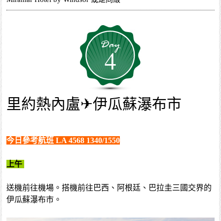
4
里約熱內盧✈伊瓜蘇瀑布市
今日參考航班 LA 4568 1340/1550
上午
送機前往機場。搭機前往巴西、阿根廷、巴拉圭三國交界的
伊瓜蘇瀑布市。