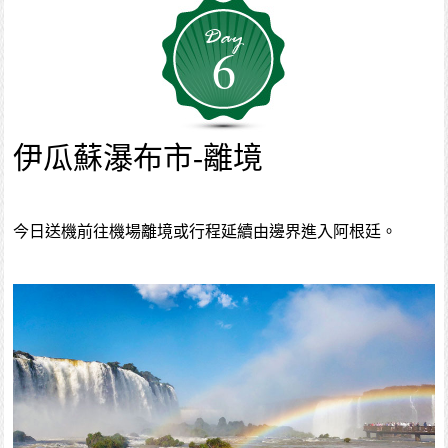
6
伊瓜蘇瀑布市-離境
今日送機前往機場離境或行程延續由邊界進入阿根廷。