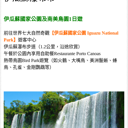
伊瓜蘇國家公園及南美鳥園1日遊
前往世界七大自然奇觀
【伊瓜蘇國家公園 Iguazu National
Park】
遊客中心
伊瓜蘇瀑布步道（1.2公里，沿途欣賞）
午餐於公園內享用自助餐Restaurante Porto Canoas
熱帶鳥園Bird Park遊覽（如火鶴、大嘴鳥、美洲鬣蜥、蜂
鳥、孔雀、金剛鸚鵡等）