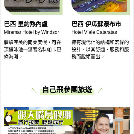
巴西 里約熱內盧
巴西 伊瓜蘇瀑布市
Miramar Hotel by Windsor
Hotel Viale Cataratas
體驗完美的南美度假，可在
擁有現代化的結構和宏偉的
頂樓泳池一望著名科帕卡巴
設計，以其舒適、服務和服
納海灘。
務而脫穎而出。
自己飛參團旅遊