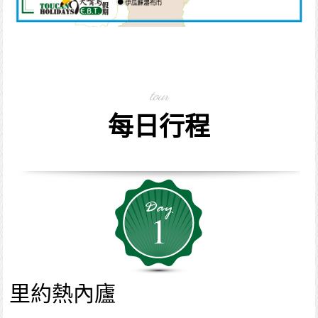
tour
每日行程
1
里約熱內廬