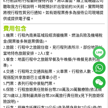
6.行前說明:行程最終接待內容，將以書面、線上或親臨公司
聽取我方行程說明。時間預計於出發前約30天前，實際時間
將視行程性質另行通知。如有遊程票券多為接待公司現場提
供或提供電子檔。
費用包含
1.機票：行程內南美區域段經濟艙機票、燃油兵險及機場稅
金(開票後多無退票價值)。
2.旅館：行程中之旅館住宿，見行程列表所示，部份地區以
當地特色旅館安排，2人1室。
3.餐食：地面行程中之旅館早餐及午晚餐(午晚餐見表列為
準) 。
4.交通：行程時之交通與船票、火車票，行程依人數、長短
程搭配共享旅遊巴士或專車小巴。
5.門票：表列行程中景點門票。
6.保險：行程旅遊責任險新台幣250萬及20萬醫療險(依法規
定70歲以上限制最高新台幣200萬旅行責任險)(見下列旅遊保
險說明)。
7.行李：搭機含托運行李23公斤1件及隨身背包7公斤1件(如