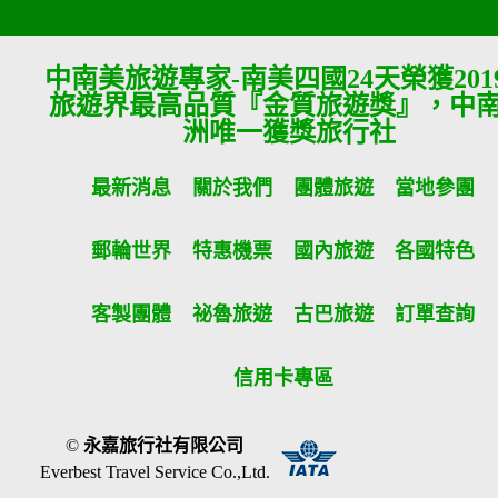
中南美旅遊專家-南美四國24天榮獲201
旅遊界最高品質『金質旅遊獎』，中
洲唯一獲獎旅行社
最新消息
關於我們
團體旅遊
當地參團
郵輪世界
特惠機票
國內旅遊
各國特色
客製團體
祕魯旅遊
古巴旅遊
訂單查詢
信用卡專區
©
永嘉旅行社有限公司
Everbest Travel Service Co.,Ltd.