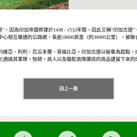
幹道”，因為印加帝國修建於1438 - 1532年間，因此又稱“印加古道
相互連通的公路網，長逾18600英里（約30000公里），被
利維亞、利利、厄瓜多爾、哥倫比亞。印加古道以秘魯為起點，
化通過其軍隊，牧師，商人以及駱駝商隊運送的商品遺留下來的
回上一頁