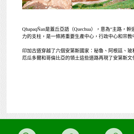
QhapaqÑan是蓋丘亞語（Quechua），意為“主路，
力的支柱，是一條將重要生產中心，行政中心和宗教中心
印加古道穿越了六個安第斯國家：秘魯、阿根廷、玻
厄瓜多爾和哥倫比亞的領土這些道路再現了安第斯文