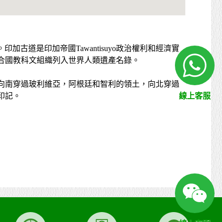
”。印加古道是印加帝國Tawantisuyo政治權利和經濟實
聯合國教科文組織列入世界人類遺產名錄。
向南穿過玻利維亞，阿根廷和智利的領土，向北穿過
印記。
線上客服