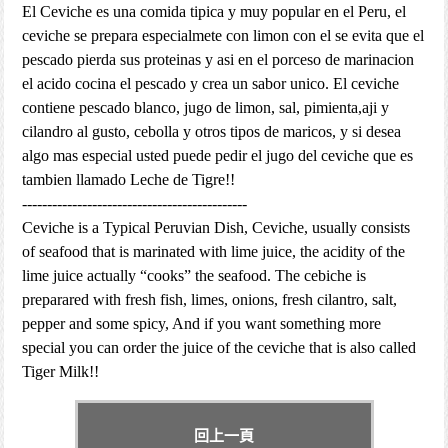
El Ceviche es una comida tipica y muy popular en el Peru, el
ceviche se prepara especialmete con limon con el se evita que el
pescado pierda sus proteinas y asi en el porceso de marinacion
el acido cocina el pescado y crea un sabor unic
o. El ceviche
contiene pescado blanco, jugo de limon, sal, pimienta,aji y
cilandro al gusto, cebolla y otros tipos de maricos, y si desea
algo mas especial usted puede pedir el jugo del ceviche que es
tambien llamado Leche de Tigre!!
---------------------------------------------
Ceviche is a Typical Peruvian Dish, Ceviche, usually consists
of seafood that is marinated with lime juice, the acidity of the
lime juice actually “cooks” the seafood. The cebiche is
preparared with fresh fish, limes, onions, fresh cilantro, salt,
pepper and some spicy, And if you want something more
special you can order the juice of the ceviche that is also called
Tiger Milk!!
回上一頁