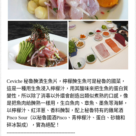
Ceviche 秘魯醃漬生魚片，檸檬醃生魚可是秘魯的國菜，
這是一種用生魚浸入檸檬汁，用其酸味來把生魚的蛋白質
變性，所以除了消毒以外還會創造出類似煮熟的口感，像
是把魚肉給醃熟一樣用，生白魚肉、章魚、墨魚等海鮮，
以檸檬汁、紅洋蔥、香料醃製，配上秘魯特有的雞尾酒
Pisco Sour（以秘魯國酒Pisco、青檸檬汁、蛋白、砂糖和
碎冰製成），實為絕配！
---------------------------------------------