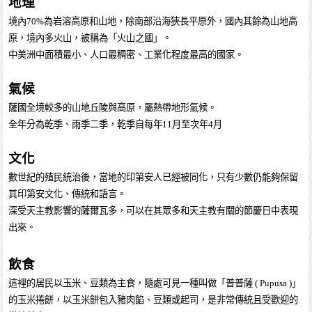
地理
境內70%為岩溶高原和山地，除南部沿海狹長平原外，國內其餘為山地高
原，境內多火山，被稱為「火山之國」。
中美洲中面積最小、人口最稠密、工業化程度最高的國家。
氣候
薩國全境較多的山地丘陵與高原，屬熱帶地形氣候。
全年分為乾季、雨季二季，乾季自每年11月至次年4月
文化
數世紀的殖民統治後，當地的印第安人已經被同化，只有少數仍能夠保留
其印第安文化、傳統和語言。
深受天主教影響的薩爾瓦多，可以在其眾多和天主教有關的節慶日中表現
出來。
飲食
這裡的居民以玉米、豆類為主食，隨處可見一種叫做「普普薩 ( Pupusa )」
的玉米捲餅，以玉米餅包入豬肉餡、豆類或起司，是非常傳統且受歡迎的