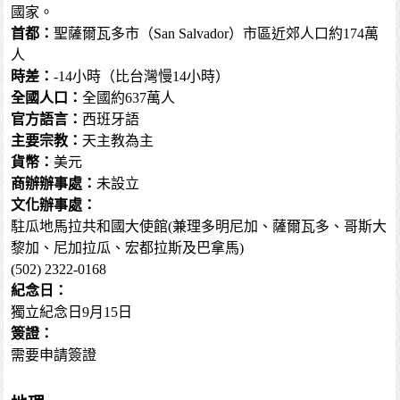
國家。
首都：
聖薩爾瓦多市（San Salvador）市區近郊人口約174萬
人
時差：
-14小時（比台灣慢14小時）
全國人口：
全國約637萬人
官方語言：
西班牙語
主要宗教：
天主教為主
貨幣：
美元
商辦辦事處：
未設立
文化辦事處：
駐瓜地馬拉共和國大使館(兼理多明尼加、薩爾瓦多、哥斯大
黎加、尼加拉瓜、宏都拉斯及巴拿馬)
(502) 2322-0168
紀念日：
獨立紀念日9月15日
簽證：
需要申請簽證